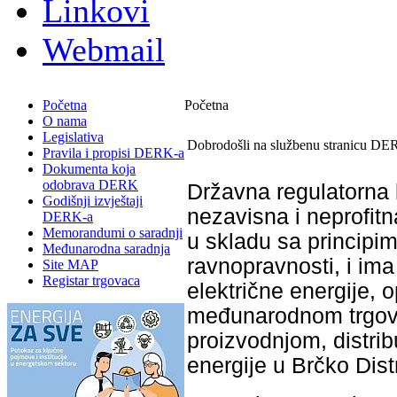
Linkovi
Webmail
Početna
Početna
O nama
Legislativa
Dobrodošli na službenu stranicu DE
Pravila i propisi DERK-a
Dokumenta koja
odobrava DERK
Državna regulatorna 
Godišnji izvještaji
nezavisna i neprofitn
DERK-a
Memorandumi o saradnji
u skladu sa principim
Međunarodna saradnja
ravnopravnosti, i im
Site MAP
Registar trgovaca
električne energije, 
međunarodnom trgovi
proizvodnjom, distri
energije u Brčko Dist