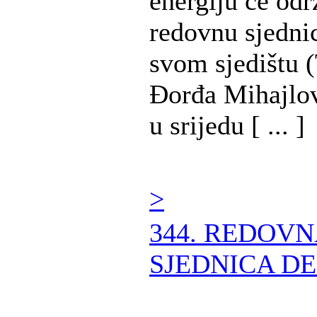
energiju će odr
redovnu sjedni
svom sjedištu (
Đorđa Mihajlov
u srijedu [ ... ]
>
344. REDOV
SJEDNICA DE