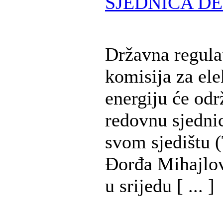
SJEDNICA DE
Državna regula
komisija za ele
energiju će odr
redovnu sjedni
svom sjedištu (
Đorđa Mihajlov
u srijedu [ ... ]