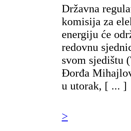
Državna regula
komisija za ele
energiju će odr
redovnu sjedni
svom sjedištu (
Đorđa Mihajlov
u utorak, [ ... ]
>