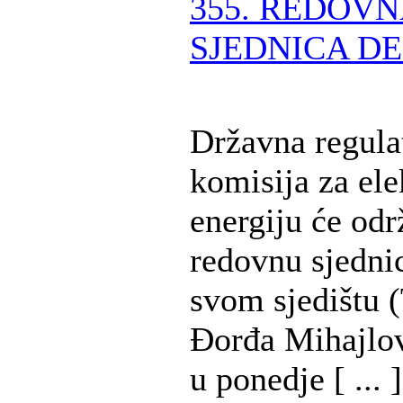
355. REDOV
SJEDNICA DE
Državna regula
komisija za ele
energiju će odr
redovnu sjedni
svom sjedištu (
Đorđa Mihajlov
u ponedje [ ... ]