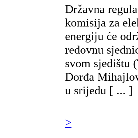
Državna regula
komisija za ele
energiju će odr
redovnu sjedni
svom sjedištu (
Đorđa Mihajlov
u srijedu [ ... ]
>