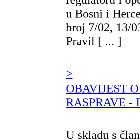
u Bosni i Herc
broj 7/02, 13/0
Pravil [ ... ]
>
OBAVIJEST 
RASPRAVE - 
U skladu s čla