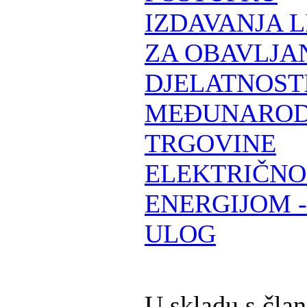
IZDAVANJA 
ZA OBAVLJA
DJELATNOST
MEĐUNARO
TRGOVINE
ELEKTRIČN
ENERGIJOM -
ULOG
U skladu s čla