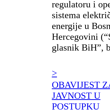
regulatoru i op
sistema elektri
energije u Bosn
Hercegovini (“
glasnik BiH”, br
>
OBAVIJEST Z
JAVNOST U
POSTUPKU