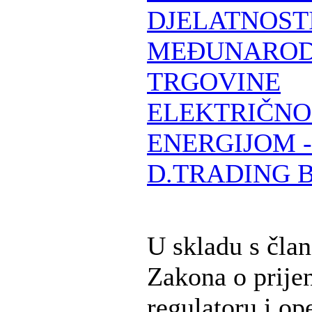
DJELATNOST
MEĐUNARO
TRGOVINE
ELEKTRIČN
ENERGIJOM -
D.TRADING 
U skladu s čla
Zakona o prije
regulatoru i op