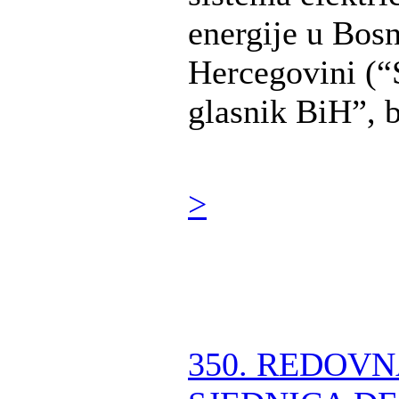
energije u Bosn
Hercegovini (“
glasnik BiH”, br
>
350. REDOV