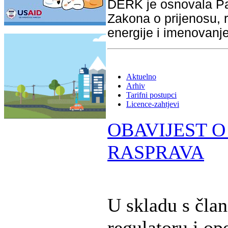
DERK je osnovala Pa
Zakona o prijenosu, r
energije i imenovanj
Aktuelno
Arhiv
Tarifni postupci
Licence-zahtjevi
OBAVIJEST O
RASPRAVA
U skladu s čla
regulatoru i op