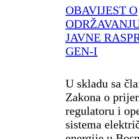
OBAVIJEST O
ODRŽAVANJU
JAVNE RASPR
GEN-I
U skladu sa čl
Zakona o prije
regulatoru i op
sistema elektri
energije u Bosn