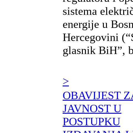
sistema elektri
energije u Bosn
Hercegovini (“
glasnik BiH”, br
>
OBAVIJEST Z
JAVNOST U
POSTUPKU