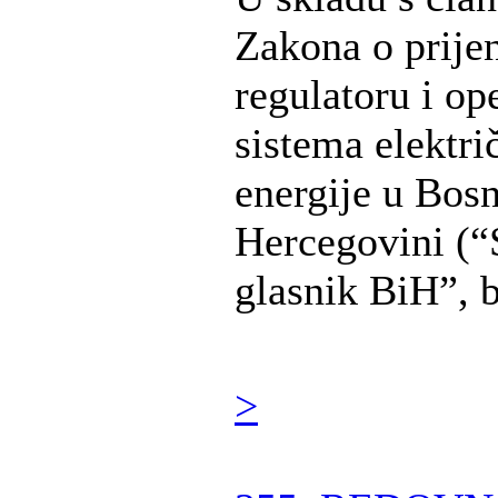
Zakona o prije
regulatoru i op
sistema elektri
energije u Bosn
Hercegovini (“
glasnik BiH”, br
>