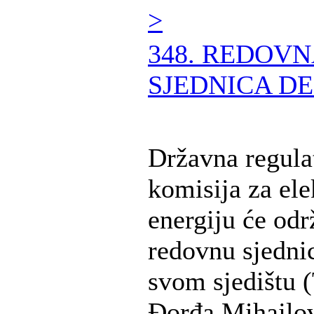
>
348. REDOV
SJEDNICA DE
Državna regula
komisija za ele
energiju će odr
redovnu sjedni
svom sjedištu (
Đorđa Mihajlov