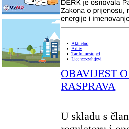
DERK je osnovala Pa
Zakona o prijenosu, r
energije i imenovanj
Aktuelno
Arhiv
Tarifni postupci
Licence-zahtjevi
OBAVIJEST O
RASPRAVA
U skladu s čla
regulatoru i op