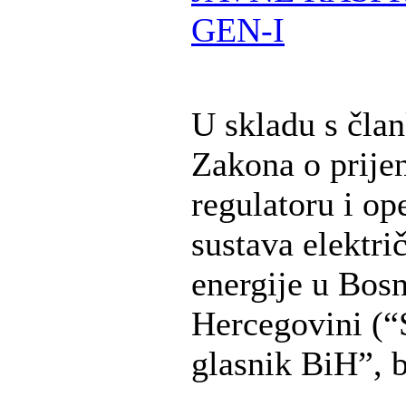
GEN-I
U skladu s čla
Zakona o prije
regulatoru i op
sustava elektri
energije u Bosn
Hercegovini (“
glasnik BiH”, b 