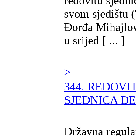
redovitu sjedni
svom sjedištu (
Đorđa Mihajlov
u srijed [ ... ]
>
344. REDOVI
SJEDNICA DE
Državna regula