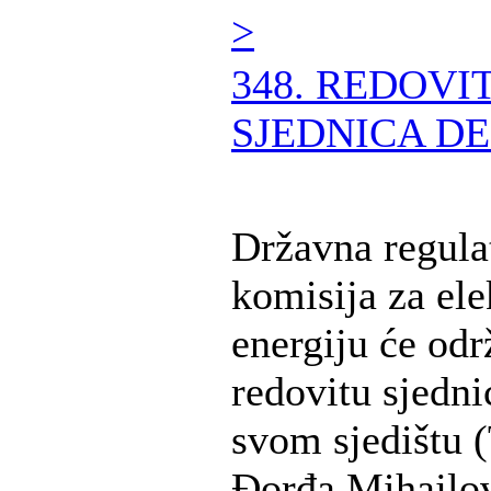
>
348. REDOVI
SJEDNICA DE
Državna regula
komisija za ele
energiju će odr
redovitu sjedni
svom sjedištu (
Đorđa Mihajlov