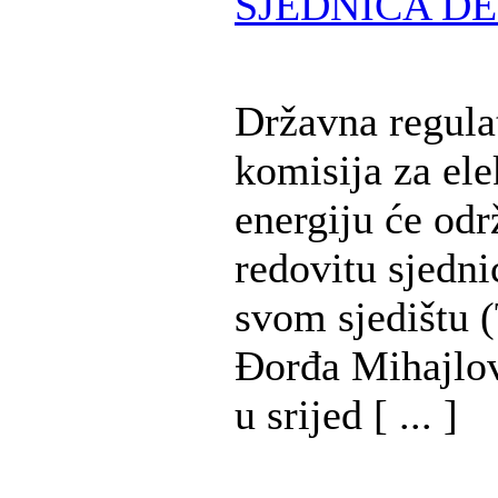
SJEDNICA DE
Državna regula
komisija za ele
energiju će odr
redovitu sjedni
svom sjedištu (
Đorđa Mihajlov
u srijed [ ... ]