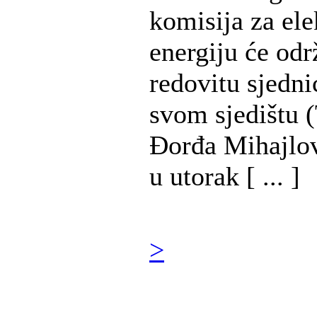
komisija za ele
energiju će odr
redovitu sjedni
svom sjedištu (
Đorđa Mihajlov
u utorak [ ... ]
>