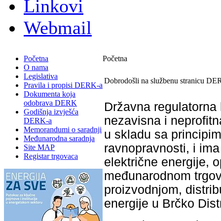
Linkovi
Webmail
Početna
Početna
O nama
Legislativa
Dobrodošli na službenu stranicu DE
Pravila i propisi DERK-a
Dokumenta koja
odobrava DERK
Državna regulatorna 
Godišnja izvješća
nezavisna i neprofitn
DERK-a
Memorandumi o saradnji
u skladu sa principim
Međunarodna saradnja
ravnopravnosti, i im
Site MAP
Registar trgovaca
električne energije, 
međunarodnom trgovi
proizvodnjom, distri
energije u Brčko Dist