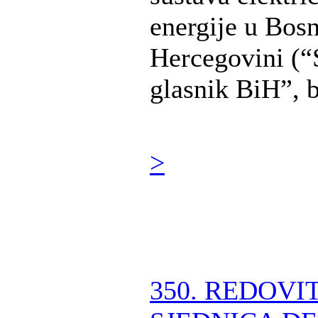
energije u Bosn
Hercegovini (“
glasnik BiH”, b 
>
350. REDOVI