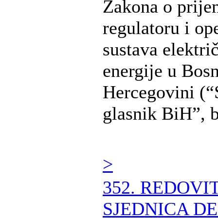
Zakona o prije
regulatoru i op
sustava elektri
energije u Bosn
Hercegovini (“
glasnik BiH”, b 
>
352. REDOVI
SJEDNICA DE