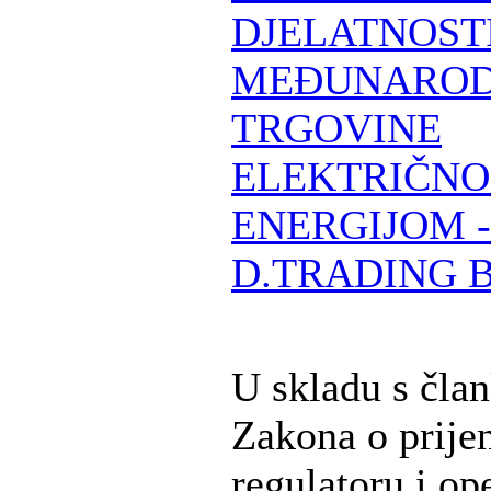
DJELATNOST
MEĐUNARO
TRGOVINE
ELEKTRIČN
ENERGIJOM -
D.TRADING 
U skladu s čla
Zakona o prije
regulatoru i op