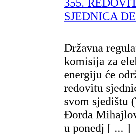
355. REDOVI
SJEDNICA DE
Državna regula
komisija za ele
energiju će odr
redovitu sjedni
svom sjedištu (
Đorđa Mihajlov
u ponedj [ ... ]