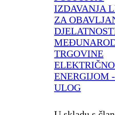
IZDAVANJA 
ZA OBAVLJA
DJELATNOST
MEĐUNARO
TRGOVINE
ELEKTRIČN
ENERGIJOM -
ULOG
U skladu s čla