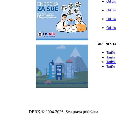
Odluka
Odluk
Odluka
Odluka
TARIFNI ST
Tarifn
Tarifn
Tarifn
Tarifn
DERK © 2004-2026. Sva prava pridržana.