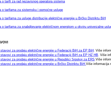
 o tarifi za rad nezavisnog operatora sistema
a o tarifama za sistemsku i pomoćne usluge
 o tarifama za usluge distribucije električne energije u Brčko Distriktu BiH
 o tarifama za snabdijevanje električnom energijom u okviru univerzalne uslu
AVOVI
i stavovi za prodaju električne energije u Federaciji BiH za EP BiH
. Više info
i stavovi za prodaju električne energije u Federaciji BiH za EP HZ HB
. Više i
i stavovi za prodaju električne energije u Republici Srpskoj za ERS
.Više info
i stavovi za prodaju električne energije u Brčko Distriktu BiH
.
Više informacija