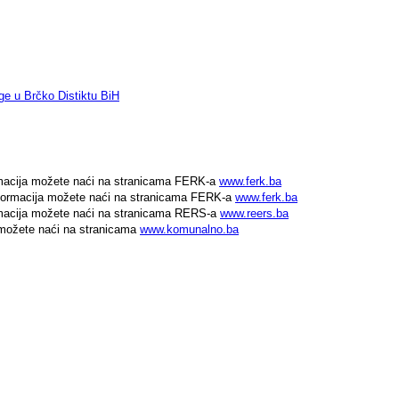
ge u Brčko Distiktu BiH
rmacija možete naći na stranicama FERK-a
www.ferk.ba
nformacija možete naći na stranicama FERK-a
www.ferk.ba
rmacija možete naći na stranicama RERS-a
www.reers.ba
 možete naći na stranicama
www.komunalno.ba