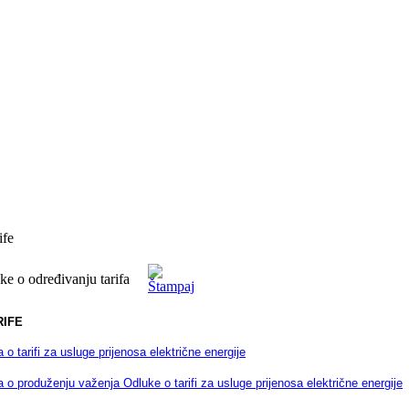
ife
ke o određivanju tarifa
RIFE
 o tarifi za usluge prijenosa električne energije
 o produženju važenja Odluke o tarifi za usluge prijenosa električne energije