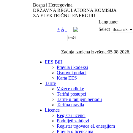
Bosna i Hercegovina
DRŽAVNA REGULATORNA KOMISIJA
ZA ELEKTRIČNU ENERGIJU
Language:
+
A
-
Select
Zadnja izmjena izvršena:05.08.2026.
EES BiH
Pravila i kodeksi
Osnovni podaci
Karta EES
Tarife
Važeće odluke
Tarifni postupci
Tarife u ranijem periodu
Tarifna pravila
Licence
Registar licenci
Podnijeti zahtjevi
Registar trgovaca el. energijom
Pravila o licencama