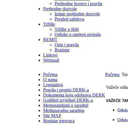
Prethodne licence i pravila
Prethodne dozvole
Izdate prethodne dozvole
Pregled zahtjeva
Tržište
Tržište u BiH
Odluke u ranijem periodu
REMIT
Opis i pravila
Registar
Linkovi
Webmail
Početna
Početna
Tar
O nama
Legislativa
Važeće odlu
Pravila i propisi DERK-a
Dokumenta koja odobrava DERK
Godišnji izvještaji DERK-a
VAŽEĆE TA
Memorandumi o saradnji
Međunarodna saradnja
Odluka
Site MAP
Odluka
Registar trgovaca