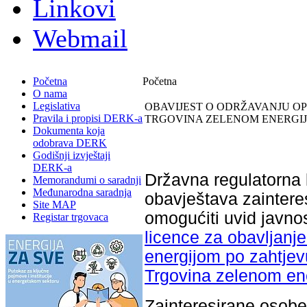
Linkovi
Webmail
Početna
Početna
O nama
Legislativa
OBAVIJEST O ODRŽAVANJU OP
Pravila i propisi DERK-a
TRGOVINA ZELENOM ENERGIJOM
Dokumenta koja
odobrava DERK
Godišnji izvještaji
DERK-a
Državna regulatorna 
Memorandumi o saradnji
Međunarodna saradnja
obavještava zainteres
Site MAP
omogućiti uvid javno
Registar trgovaca
licence za obavljanj
energijom po zahtjev
Trgovina zelenom ener
Zainteresirane osobe