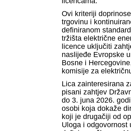
licencama.
Ovi kriteriji doprino
trgovinu i kontinuir
definiranom standardu
tržišta električne en
licence uključiti zah
naslijeđe Evropske un
Bosne i Hercegovine,
komisije za električn
Lica zainteresirana 
pisani zahtjev Državn
do 3. juna 2026. god
osobi koja dokaže di
koji je drugačiji od 
Uloga i odgovornost 