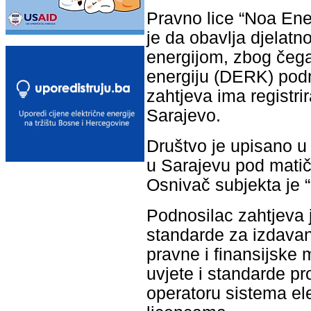
Pravno lice “Noa Ene
je da obavlja djelat
energijom, zbog čega 
energiju (DERK) podn
zahtjeva ima registri
Sarajevo.
Društvo je upisano u
u Sarajevu pod mati
Osnivač subjekta je 
Podnosilac zahtjeva j
standarde za izdavanj
pravne i finansijske 
uvjete i standarde p
operatoru sistema ele