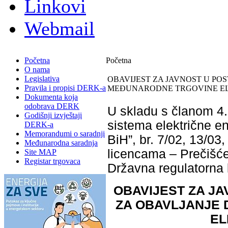
Linkovi
Webmail
Početna
Početna
O nama
Legislativa
OBAVIJEST ZA JAVNOST U PO
Pravila i propisi DERK-a
MEĐUNARODNE TRGOVINE EL
Dokumenta koja
odobrava DERK
U skladu s članom 4.7
Godišnji izvještaji
sistema električne en
DERK-a
Memorandumi o saradnji
BiH”, br. 7/02, 13/03,
Međunarodna saradnja
licencama – Prečišćen
Site MAP
Registar trgovaca
Državna regulatorna 
OBAVIJEST ZA JA
ZA
OBAVLJANJE 
EL