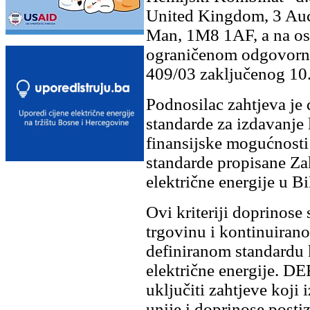
United Kingdom, 3 Auck
Man, 1M8 1AF, a na os
ograničenom odgovornos
409/03 zaključenog 10
Podnosilac zahtjeva je 
standarde za izdavanje 
finansijske mogućnosti 
standarde propisane Za
električne energije u B
Ovi kriteriji doprinose
trgovinu i kontinuiran
definiranom standardu k
električne energije. DE
uključiti zahtjeve koji
unije i doprinose posti