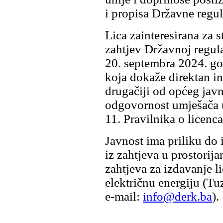
i propisa Državne regul
Lica zainteresirana za 
zahtjev Državnoj regula
20. septembra 2024. go
koja dokaže direktan in
drugačiji od općeg javn
odgovornost umješača u
11. Pravilnika o licenc
Javnost ima priliku do
iz zahtjeva u prostorij
zahtjeva za izdavanje l
električnu energiju (Tu
e‑mail:
info@derk.ba
).