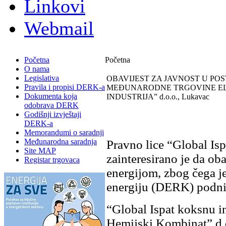
Linkovi
Webmail
Početna
Početna
O nama
Legislativa
OBAVIJEST ZA JAVNOST U PO
Pravila i propisi DERK-a
MEĐUNARODNE TRGOVINE ELE
Dokumenta koja
INDUSTRIJAˮ d.o.o., Lukavac
odobrava DERK
Godišnji izvještaji
DERK-a
Memorandumi o saradnji
Međunarodna saradnja
Pravno lice “Global Isp
Site MAP
zainteresirano je da o
Registar trgovaca
energijom, zbog čega je
energiju (DERK) podnij
“Global Ispat koksnu i
Hemijski Kombinatˮ d.d