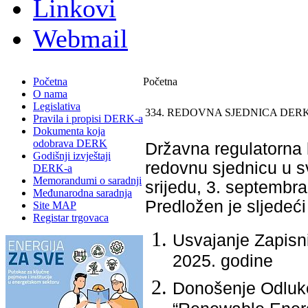
Linkovi
Webmail
Početna
Početna
O nama
Legislativa
334. REDOVNA SJEDNICA DERK
Pravila i propisi DERK-a
Dokumenta koja
odobrava DERK
Državna regulatorna k
Godišnji izvještaji
redovnu sjednicu u sv
DERK-a
Memorandumi o saradnji
srijedu, 3. septembr
Međunarodna saradnja
Predložen je sljedeći
Site MAP
Registar trgovaca
Usvajanje Zapisni
2025. godine
Donošenje Odluke