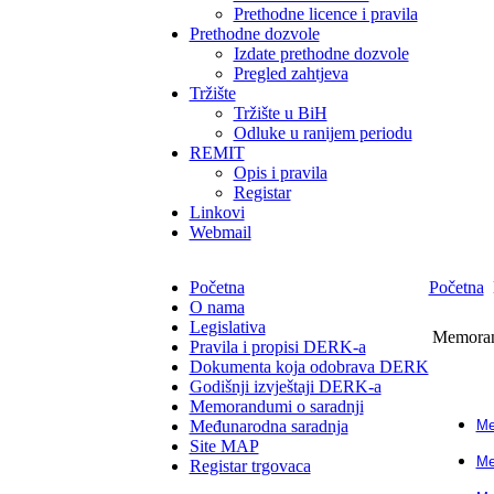
Prethodne licence i pravila
Prethodne dozvole
Izdate prethodne dozvole
Pregled zahtjeva
Tržište
Tržište u BiH
Odluke u ranijem periodu
REMIT
Opis i pravila
Registar
Linkovi
Webmail
Početna
Početna
O nama
Legislativa
Memoran
Pravila i propisi DERK-a
Dokumenta koja odobrava DERK
Godišnji izvještaji DERK-a
Memorandumi o saradnji
Međunarodna saradnja
Me
Site MAP
Me
Registar trgovaca