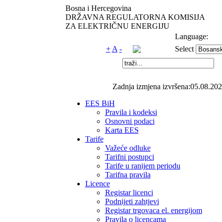
Bosna i Hercegovina
DRŽAVNA REGULATORNA KOMISIJA
ZA ELEKTRIČNU ENERGIJU
Language:
+
A
-
Select
Zadnja izmjena izvršena:05.08.202
EES BiH
Pravila i kodeksi
Osnovni podaci
Karta EES
Tarife
Važeće odluke
Tarifni postupci
Tarife u ranijem periodu
Tarifna pravila
Licence
Registar licenci
Podnijeti zahtjevi
Registar trgovaca el. energijom
Pravila o licencama