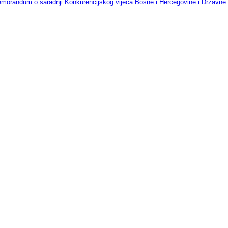
morandum o saradnji Konkurencijskog vijeća Bosne i Hercegovine i Državne re