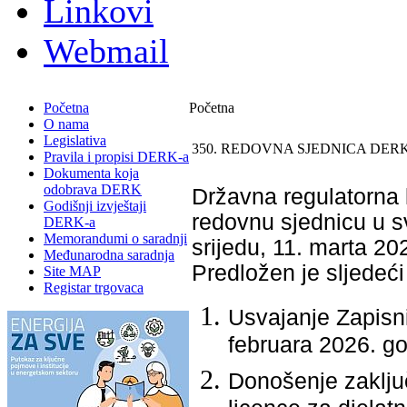
Linkovi
Webmail
Početna
Početna
O nama
Legislativa
350. REDOVNA SJEDNICA DERK
Pravila i propisi DERK-a
Dokumenta koja
odobrava DERK
Državna regulatorna k
Godišnji izvještaji
redovnu sjednicu u sv
DERK-a
Memorandumi o saradnji
srijedu, 11. marta 20
Međunarodna saradnja
Predložen je slјedeći
Site MAP
Registar trgovaca
Usvajanje Zapisn
februara 2026. g
Donošenje zaključ