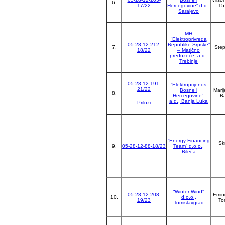
6.
17/22
Hercegovine” d.d.,
15
Sarajevo
MH
“Elektroprivreda
05-28-12-212-
Republike Srpske”
7.
Step
18/22
– Matično
preduzeće, a.d.,
Trebinje
05-28-12-191-
“Elektroprijenos
21/22
Bosne i
Mari
8.
Hercegovine”,
B
a.d., Banja Luka
Prilozi
“Energy Financing
Sk
9.
05-28-12-88-18/23
Team” d.o.o.,
Bileća
“Winter Wind”
05-28-12-208-
Emin
10.
d.o.o.,
19/23
To
Tomislavgrad