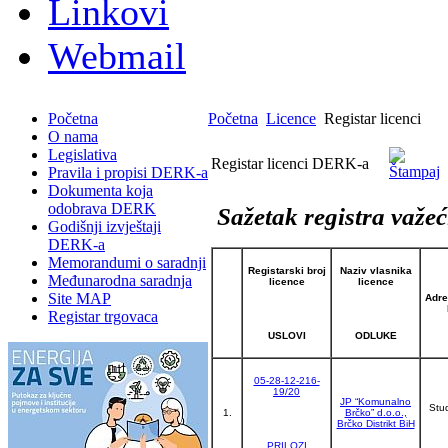
Linkovi
Webmail
Početna
Početna
Licence
Registar licenci
O nama
Legislativa
Registar licenci DERK-a
Pravila i propisi DERK-a
Dokumenta koja
odobrava DERK
Sažetak registra važeć
Godišnji izvještaji
DERK-a
Memorandumi o saradnji
Registarski broj
Naziv vlasnika
Međunarodna saradnja
licence
licence
Site MAP
Adre
Registar trgovaca
USLOVI
ODLUKE
05-28-12-216-
19/20
JP “Komunalno
Stu
1.
Brčko” d.o.o.,
Brčko Distrikt BiH
PRILOZI