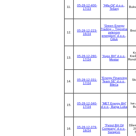
05-28-12-400-
“Hifa-Oil” d.o.o.,
11.
Bukv
17/23
Tešanj
“Green Energy
Trading – Trgovina
05-28-12-223-
Broć
12.
zelenom
16/24
energijom” d.o.o.,
Čitluk
Kr
05-28-12-280-
“Axpo BH” d.o.o.,
Kreš
13.
17/24
Mostar
Rondo
“Energy Financing
05-28-12-331-
Sk
14.
Team SЕ” d.o.o.,
17/24
Bileća
05-28-12-340-
“MET Energy BH”
Ive
15.
17/24
d.o.o., Banja Luka
B
“Petrol BH Oil
Džem
05-28-12-379-
16.
Company” d.o.o.,
20
18/24
Sarajevo