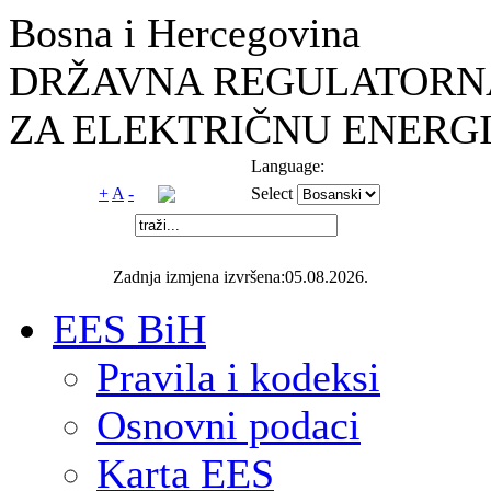
Bosna i Hercegovina
DRŽAVNA REGULATORNA
ZA ELEKTRIČNU ENERGI
Language:
+
A
-
Select
Zadnja izmjena izvršena:05.08.2026.
EES BiH
Pravila i kodeksi
Osnovni podaci
Karta EES