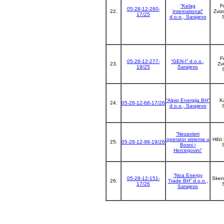
“Kelag
F
05-28-12-260-
22.
International”
Zviz
17/25
d.o.o., Sarajevo
F
05-28-12-277-
“GEN-I” d.o.o.,
23.
Zv
19/25
Sarajevo
“Alpiq Energija BH”
K
24.
05-28-12-68-17/26
d.o.o., Sarajevo
“Nezavisni
operator sistema u
Hifzi
25.
05-28-12-98-19/26
Bosni i
Hercegovini”
“Noa Energy
05-28-12-151-
Sken
26.
Trade BH” d.o.o.,
17/26
Sarajevo