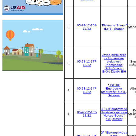
05-28-12-158-
“Elektrane Stanari”
2.
Stana
17/22
d.o.o., Stanari
Javno preduzeće
za komunalne
05-28-12-177-
djelatnosti
Stu
3.
19/22
“Komunalno
Brčko
Brčko” d.o.o.,
Brčko Distrikt BiH
“
HSE BH
05-28-12-147-
Energetsko
Alij
4.
18/22
preduzeće” d.o.o.,
Sarajevo
JP “Elektroprivreda
Kr
05-28-12-162-
Hrvatske zajednice
5.
Krešim
18/22
Herceg Bosne”
A
d.d., Mostar
JP “Elektroprivreda
05-28-12-205-
Bosne i
Vilso