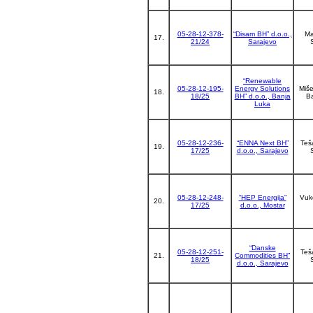
05-28-12-378-
“Disam BHˮ d.o.o.,
Ma
17.
21/24
Sarajevo
“Renewable
05-28-12-195-
Energy Solutions
Miše
18.
18/25
BH” d.o.o., Banja
B
Luka
05-28-12-236-
“ENNA Next BH”
Teš
19.
17/25
d.o.o., Sarajevo
05-28-12-248-
“HEP Energija”
Vuk
20.
17/25
d.o.o., Mostar
“Danske
05-28-12-251-
Teš
21.
Commodities BH”
18/25
d.o.o., Sarajevo