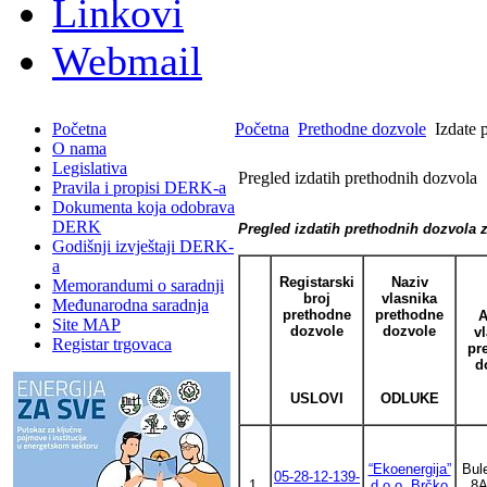
Linkovi
Webmail
Početna
Početna
Prethodne dozvole
Izdate 
O nama
Legislativa
Pregled izdatih prethodnih dozvola
Pravila i propisi DERK-a
Dokumenta koja odobrava
DERK
Pregled izdatih prethodnih dozvola 
Godišnji izvještaji DERK-
a
Registarski
Naziv
Memorandumi o saradnji
broj
vlasnika
Međunarodna saradnja
prethodne
prethodne
A
Site MAP
dozvole
dozvole
v
Registar trgovaca
pr
d
USLOVI
ODLUKE
“Ekoenergija”
Bul
05-28-12-139-
1.
d.o.o, Brčko
8A