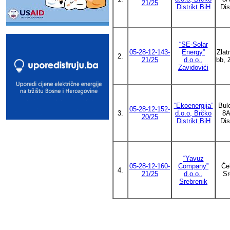
21/25
Distrikt BiH
Dis
“SE-Solar
05-28-12-143-
Energy”
Zlatn
2.
21/25
d.o.o.,
bb, 
Zavidovići
“Ekoenergija”
Bul
05-28-12-152-
3.
d.o.o, Brčko
8A
20/25
Distrikt BiH
Dis
“Yavuz
05-28-12-160-
Company”
Će
4.
21/25
d.o.o.,
Sr
Srebrenik