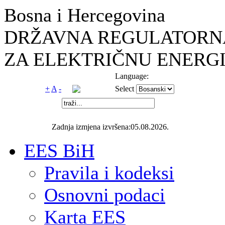
Bosna i Hercegovina
DRŽAVNA REGULATORNA
ZA ELEKTRIČNU ENERGI
Language:
+
A
-
Select
Zadnja izmjena izvršena:05.08.2026.
EES BiH
Pravila i kodeksi
Osnovni podaci
Karta EES