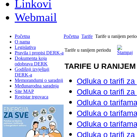
Linkovi
Webmail
Početna
Početna
Tarife
Tarife u ranijem peri
O nama
Legislativa
Tarife u ranijem periodu
Pravila i propisi DERK-a
Dokumenta koja
odobrava DERK
TARIFE U RANIJEM
Godišnji izvještaji
DERK-a
Odluka o tarifi z
Memorandumi o saradnji
Međunarodna saradnja
Odluka o tarifi z
Site MAP
Registar trgovaca
Odluka o tarifam
Odluka o tarifam
Odluka o tarifam
Odluka o tarifi za