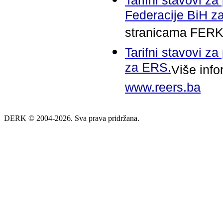
Tarifni stavovi za 
Federacije BiH z
stranicama FER
T
arifni stavovi za
za ERS.
Više inf
www.reers.ba
DERK © 2004-2026. Sva prava pridržana.