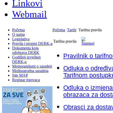
Linkovi
Webmail
Početna
Početna
Tarife
Tarifna pravila
O nama
Legislativa
Tarifna pravila
Pravila i propisi DERK-a
Dokumenta koja
odobrava DERK
Pravilnik o tarif
Godišnji izvještaji
DERK-a
Memorandumi o saradnji
Odluka o određiv
Međunarodna saradnja
Tarifnom postupk
Site MAP
Registar trgovaca
Odluka o izmjen
obrazaca za dost
Obrasci za dostav