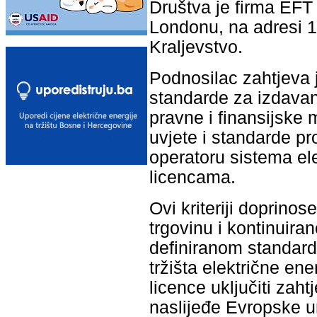
Društva je firma E
Londonu, na adresi 
Kraljevstvo.
Podnosilac zahtjeva j
standarde za izdavanj
pravne i finansijske 
uvjete i standarde p
operatoru sistema ele
licencama.
Ovi kriteriji doprino
trgovinu i kontinuir
definiranom standardu
tržišta električne en
licence uključiti zah
naslijeđe Evropske un