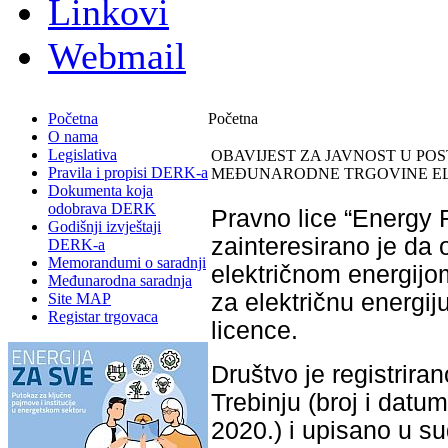
Linkovi
Webmail
Početna
Početna
O nama
Legislativa
OBAVIJEST ZA JAVNOST U PO
Pravila i propisi DERK-a
MEĐUNARODNE TRGOVINE ELE
Dokumenta koja
odobrava DERK
Pravno lice “Energy 
Godišnji izvještaji
zainteresirano je da
DERK-a
Memorandumi o saradnji
električnom energijo
Međunarodna saradnja
za električnu energi
Site MAP
Registar trgovaca
licence.
Društvo je registrir
Trebinju (broj i dat
2020.) i upisano u su