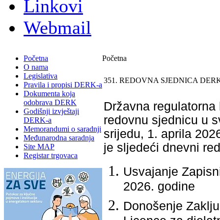
Linkovi
Webmail
Početna
Početna
O nama
Legislativa
351. REDOVNA SJEDNICA DERK
Pravila i propisi DERK-a
Dokumenta koja
odobrava DERK
Državna regulatorna k
Godišnji izvještaji
redovnu sjednicu u sv
DERK-a
Memorandumi o saradnji
srijedu, 1. aprila 20
Međunarodna saradnja
je slјedeći dnevni red
Site MAP
Registar trgovaca
Usvajanje Zapisn
2026. godine
Donošenje Zaključ