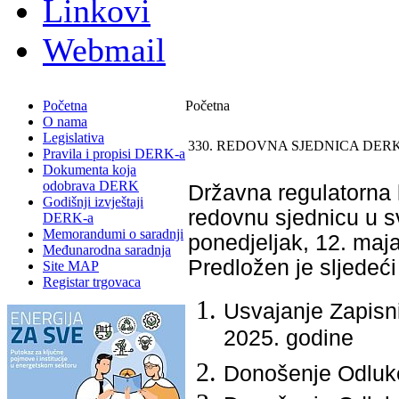
Linkovi
Webmail
Početna
Početna
O nama
Legislativa
330. REDOVNA SJEDNICA DERK
Pravila i propisi DERK-a
Dokumenta koja
odobrava DERK
Državna regulatorna k
Godišnji izvještaji
redovnu sjednicu u sv
DERK-a
Memorandumi o saradnji
ponedjeljak, 12. maj
Međunarodna saradnja
Predložen je slјedeći
Site MAP
Registar trgovaca
Usvajanje Zapisni
2025. godine
Donošenje Odluke