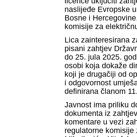
licence uključiti zah
naslijeđe Evropske un
Bosne i Hercegovine,
komisije za električn
Lica zainteresirana 
pisani zahtjev Državn
do 25. jula 2025. go
osobi koja dokaže di
koji je drugačiji od 
i odgovornost umješa
definirana članom 11
Javnost ima priliku d
dokumenta iz zahtjev
komentare u vezi zah
regulatorne komisije 