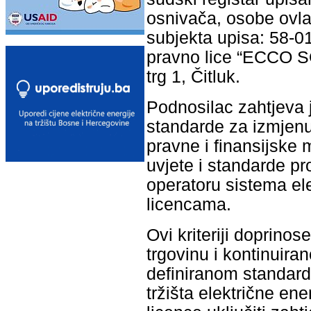
osnivača, osobe ovlaš
subjekta upisa: 58-0
pravno lice “ECCO S
trg 1, Čitluk.
Podnosilac zahtjeva j
standarde za izmjenu 
pravne i finansijske 
uvjete i standarde p
operatoru sistema ele
licencama.
Ovi kriteriji doprino
trgovinu i kontinuir
definiranom standardu
tržišta električne en