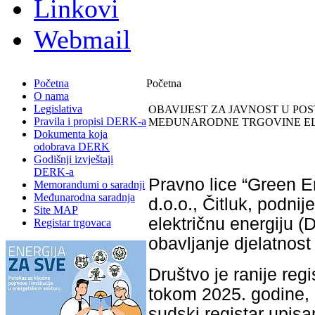
Linkovi
Webmail
Početna
Početna
O nama
Legislativa
OBAVIJEST ZA JAVNOST U PO
Pravila i propisi DERK-a
MEĐUNARODNE TRGOVINE ELE
Dokumenta koja
odobrava DERK
Godišnji izvještaji
DERK-a
Pravno lice “Green E
Memorandumi o saradnji
Međunarodna saradnja
d.o.o., Čitluk, podnij
Site MAP
električnu energiju 
Registar trgovaca
obavljanje djelatnos
Društvo je ranije reg
tokom 2025. godine,
sudski registar upis