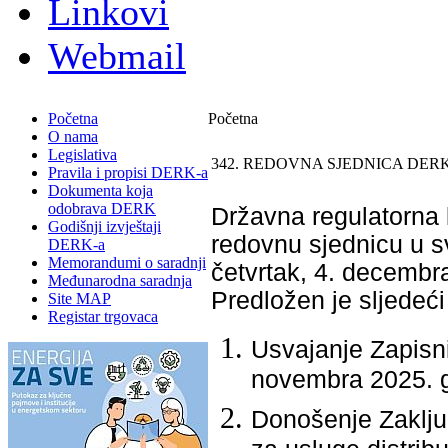
Linkovi
Webmail
Početna
Početna
O nama
Legislativa
342. REDOVNA SJEDNICA DERK
Pravila i propisi DERK-a
Dokumenta koja
odobrava DERK
Državna regulatorna k
Godišnji izvještaji
redovnu sjednicu u sv
DERK-a
Memorandumi o saradnji
četvrtak, 4. decembr
Međunarodna saradnja
Predložen je sljedeći
Site MAP
Registar trgovaca
Usvajanje Zapisn
novembra 2025. 
Donošenje Zaključ