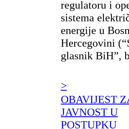
regulatoru i op
sistema elektri
energije u Bosn
Hercegovini (“
glasnik BiH”, br
>
OBAVIJEST Z
JAVNOST U
POSTUPKU