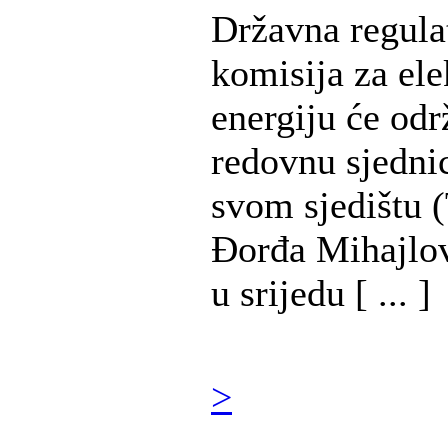
Državna regula
komisija za ele
energiju će odr
redovnu sjedni
svom sjedištu (
Đorđa Mihajlov
u srijedu [ ... ]
>