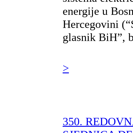
energije u Bosn
Hercegovini (“
glasnik BiH”, br
>
350. REDOV