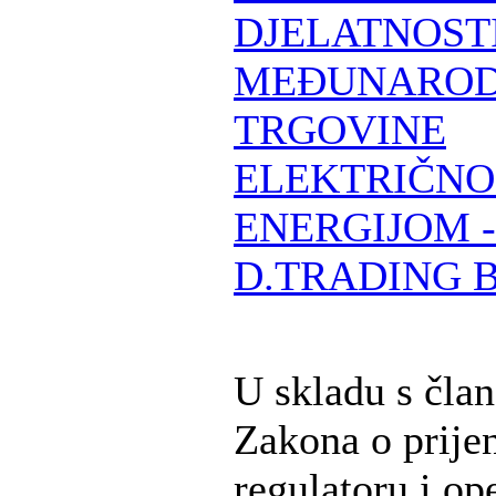
DJELATNOST
MEĐUNARO
TRGOVINE
ELEKTRIČN
ENERGIJOM -
D.TRADING 
U skladu s čla
Zakona o prije
regulatoru i op