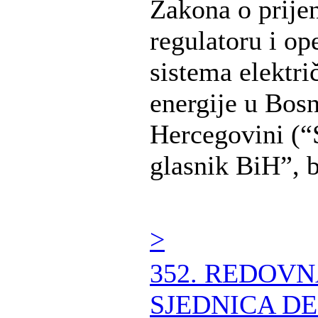
Zakona o prije
regulatoru i op
sistema elektri
energije u Bosn
Hercegovini (“
glasnik BiH”, br
>
352. REDOV
SJEDNICA DE