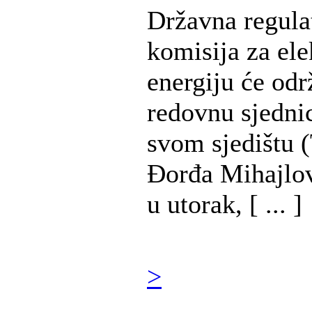
Državna regula
komisija za ele
energiju će odr
redovnu sjedni
svom sjedištu (
Đorđa Mihajlov
u utorak, [ ... ]
>