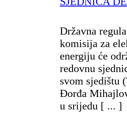
SJEDNICA DE
Državna regula
komisija za ele
energiju će odr
redovnu sjedni
svom sjedištu (
Đorđa Mihajlov
u srijedu [ ... ]