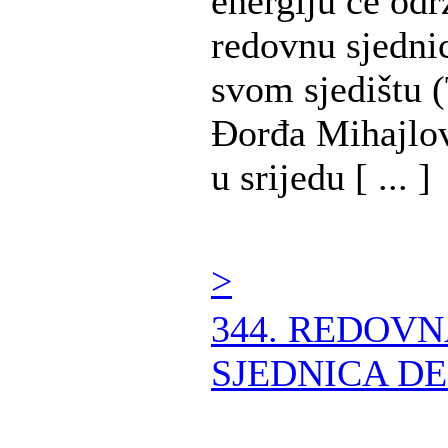
energiju će odr
redovnu sjedni
svom sjedištu (
Đorđa Mihajlov
u srijedu [ ... ]
>
344. REDOV
SJEDNICA DE