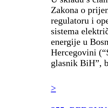
Zakona o prije
regulatoru i op
sistema elektri
energije u Bosn
Hercegovini (“
glasnik BiH”, br
>