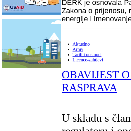
DERK je osnovala Pa
Zakona o prijenosu, r
energije i imenovanj
Aktuelno
Arhiv
Tarifni postupci
Licence-zahtjevi
OBAVIJEST O
RASPRAVA
U skladu s čla
regulatoru i op