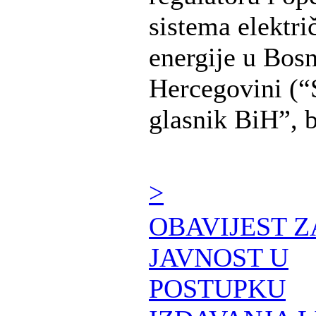
sistema elektri
energije u Bosn
Hercegovini (“
glasnik BiH”, br
>
OBAVIJEST Z
JAVNOST U
POSTUPKU