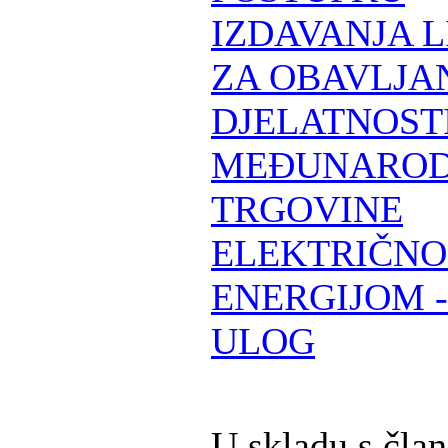
IZDAVANJA 
ZA OBAVLJA
DJELATNOST
MEĐUNARO
TRGOVINE
ELEKTRIČN
ENERGIJOM -
ULOG
U skladu s čla