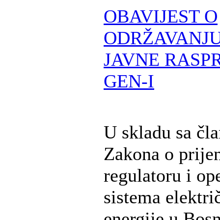
OBAVIJEST O
ODRŽAVANJU
JAVNE RASPR
GEN-I
U skladu sa čl
Zakona o prije
regulatoru i op
sistema elektri
energije u Bosn