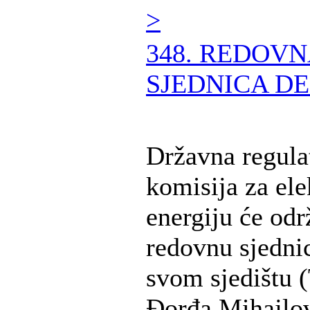
>
348. REDOV
SJEDNICA DE
Državna regula
komisija za ele
energiju će odr
redovnu sjedni
svom sjedištu (
Đorđa Mihajlov