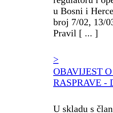
u Bosni i Herc
broj 7/02, 13/0
Pravil [ ... ]
>
OBAVIJEST 
RASPRAVE - 
U skladu s čla