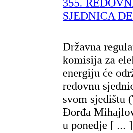
355. REDOV
SJEDNICA DE
Državna regula
komisija za ele
energiju će odr
redovnu sjedni
svom sjedištu (
Đorđa Mihajlov
u ponedje [ ... ]