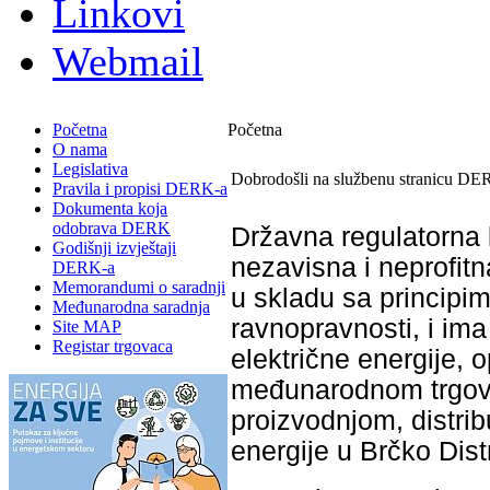
Linkovi
Webmail
Početna
Početna
O nama
Legislativa
Dobrodošli na službenu stranicu DE
Pravila i propisi DERK-a
Dokumenta koja
odobrava DERK
Državna regulatorna 
Godišnji izvještaji
nezavisna i neprofitn
DERK-a
Memorandumi o saradnji
u skladu sa principim
Međunarodna saradnja
ravnopravnosti, i im
Site MAP
Registar trgovaca
električne energije, 
međunarodnom trgovi
proizvodnjom, distri
energije u Brčko Dist