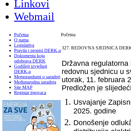
Linkovi
Webmail
Početna
Početna
O nama
Legislativa
327. REDOVNA SJEDNICA DERK
Pravila i propisi DERK-a
Dokumenta koja
odobrava DERK
Državna regulatorna k
Godišnji izvještaji
redovnu sjednicu u sv
DERK-a
Memorandumi o saradnji
utorak, 11. februara 
Međunarodna saradnja
Predložen je slijedeć
Site MAP
Registar trgovaca
Usvajanje Zapisn
2025. godine
Donošenje odlukâ