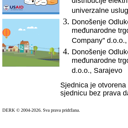
distribucije elekt
univerzalne uslug
Donošenje Odluke
međunarodne trgo
Company” d.o.o.,
Donošenje Odluke
međunarodne trgo
d.o.o., Sarajevo
Sjednica je otvorena 
sjednicu bez prava 
DERK © 2004-2026. Sva prava pridržana.