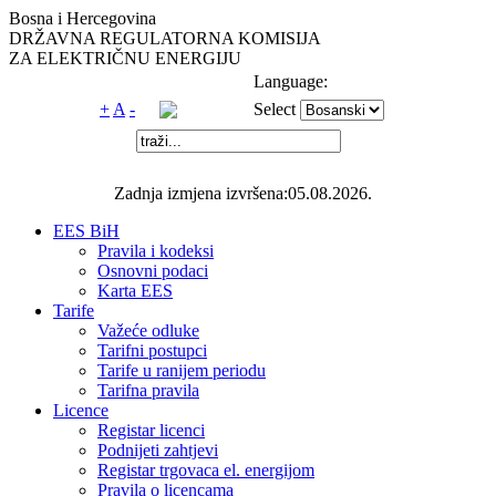
Bosna i Hercegovina
DRŽAVNA REGULATORNA KOMISIJA
ZA ELEKTRIČNU ENERGIJU
Language:
+
A
-
Select
Zadnja izmjena izvršena:05.08.2026.
EES BiH
Pravila i kodeksi
Osnovni podaci
Karta EES
Tarife
Važeće odluke
Tarifni postupci
Tarife u ranijem periodu
Tarifna pravila
Licence
Registar licenci
Podnijeti zahtjevi
Registar trgovaca el. energijom
Pravila o licencama