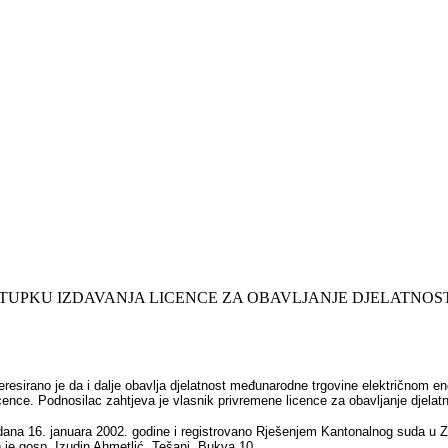
OSTUPKU IZDAVANJA LICENCE ZA OBAVLJANJE DJELATN
nteresirano je da i dalje obavlja djelatnost međunarodne trgovine električnom en
cence. Podnosilac zahtjeva je vlasnik privremene licence za obavljanje djela
na 16. januara 2002. godine i registrovano Rješenjem Kantonalnog suda u Zenic
) je gosp. Izudin Ahmetlić, Tešanj, Bukva 10.