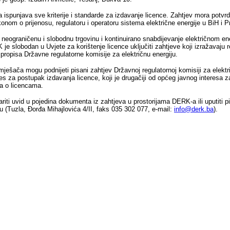
 ispunjava sve kriterije i standarde za izdavanje licence. Zahtjev mora potvrd
akonom o prijenosu, regulatoru i operatoru sistema električne energije u BiH i 
za neograničenu i slobodnu trgovinu i kontinuirano snabdijevanje električnom e
K je slobodan u Uvjete za korištenje licence uključiti zahtjeve koji izražavaju
propisa Državne regulatorne komisije za električnu energiju.
umješača mogu podnijeti pisani zahtjev Državnoj regulatornoj komisiji za ele
eres za postupak izdavanja licence, koji je drugačiji od općeg javnog interes
ka o licencama.
ariti uvid u pojedina dokumenta iz zahtjeva u prostorijama DERK-a ili uputiti
ju (Tuzla, Đorđa Mihajlovića 4/II, faks 035 302 077, e‑mail:
info@derk.ba
).