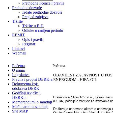
Prethodne licence i pravila
Prethodne dozvole
Izdate prethodne dozvole
Pregled zahtjeva
Tržište
Tržište u BiH
Odluke u ranijem periodu
REMIT
Opis i pravila
Registar
Linkovi
Webmail
Početna
Početna
O nama
Legislativa
OBAVIJEST ZA JAVNOST U P
Pravila i propisi DERK-a
ENERGIJOM - HIFA-OIL
Dokumenta koja
odobrava DERK
Godišnji izvještaji
DERK-a
Pravno lice “Hifa-Oil” d.o.o., Tešanj zai
(DERK) podnijelo zahtjev za izdavanje li
Memorandumi o saradnji
Međunarodna saradnja
Društvo je osnovano aktom o osnivanju da
Site MAP
Osnivač subjekta upisa (vlasnik kapitala