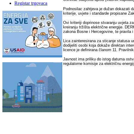
Registar trgovaca
Podnosilac zahtjeva je dužan dokazati da
kriterije, uvjete i standarde propisane Z
Ovi kriteriji doprinose stvaranju uvjeta 
kreiranju tržišta električne energije. DER
zakona Bosne i Hercegovine, te pravila i 
Lica zainteresirana za sticanje statusa 
dodijeliti osobi koja dokaže direktan int
licence je definirana članom 11. Pravilni
Javnost ima priliku do istog datuma ostv
regulatorne komisije za električnu energi