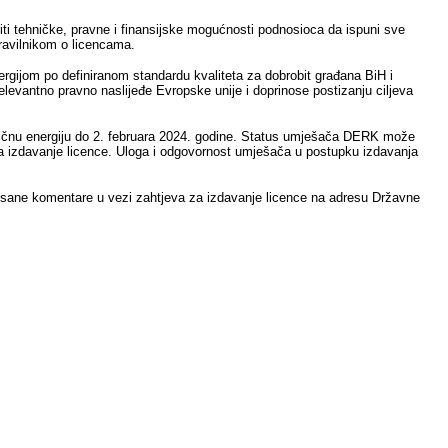
iti tehničke, pravne i finansijske mogućnosti podnosioca da ispuni sve
Pravilnikom o licencama.
nergijom po definiranom standardu kvaliteta za dobrobit građana BiH i
 relevantno pravno naslijeđe Evropske unije i doprinose postizanju ciljeva
ktričnu energiju do 2. februara 2024. godine. Status umješača DERK može
a za izdavanje licence. Uloga i odgovornost umješača u postupku izdavanja
 pisane komentare u vezi zahtjeva za izdavanje licence na adresu Državne