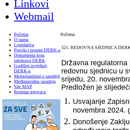
Linkovi
Webmail
Početna
Početna
O nama
Legislativa
321. REDOVNA SJEDNICA DERK
Pravila i propisi DERK-a
Dokumenta koja
odobrava DERK
Državna regulatorna k
Godišnji izvještaji
redovnu sjednicu u sv
DERK-a
Memorandumi o saradnji
srijedu, 20. novembr
Međunarodna saradnja
Predložen je slijedeć
Site MAP
Registar trgovaca
Usvajanje Zapisn
novembra 2024. 
Donošenje Zaklju