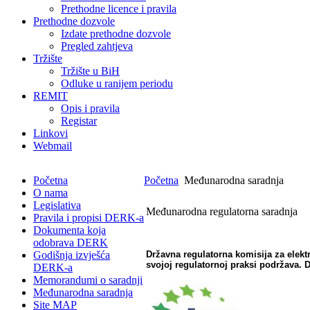
Prethodne licence i pravila
Prethodne dozvole
Izdate prethodne dozvole
Pregled zahtjeva
Tržište
Tržište u BiH
Odluke u ranijem periodu
REMIT
Opis i pravila
Registar
Linkovi
Webmail
Početna
Početna
Međunarodna saradnja
O nama
Legislativa
Međunarodna regulatorna saradnja
Pravila i propisi DERK-a
Dokumenta koja
odobrava DERK
Godišnja izvješća
Državna regulatorna komisija za elektri
svojoj regulatornoj praksi podržava. D
DERK-a
Memorandumi o saradnji
Međunarodna saradnja
Site MAP