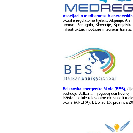
Asocijacija mediteranskih energetski
okuplja regulatorna tijela iz Albanije, A
uprave, Portugala, Slovenije, Španjolske, 
infrastrukturu i potpore integraciji tržišta.
Balkanska energetska škola (BES)
,
čije
području Balkana i njegovoj učinkovitoj in
tržišta i ostale relevantne aktivnosti u o
okoliš (ARERA), BES su 16. prosinca 2022