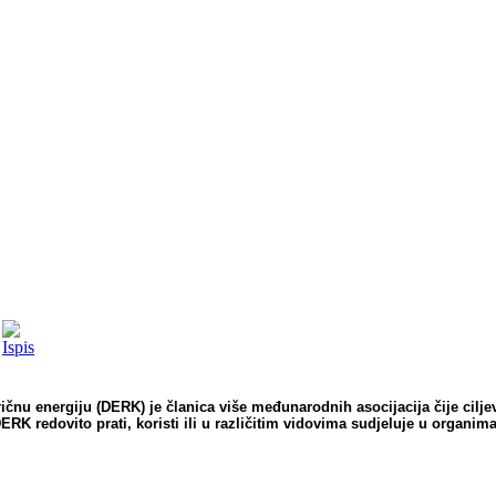
čnu energiju (DERK) je članica više međunarodnih asocijacija čije ciljeve,
ERK redovito prati, koristi ili u različitim vidovima sudjeluje u organim