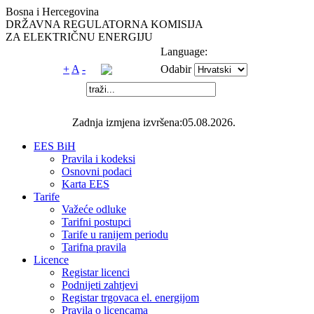
Bosna i Hercegovina
DRŽAVNA REGULATORNA KOMISIJA
ZA ELEKTRIČNU ENERGIJU
Language:
+
A
-
Odabir
Zadnja izmjena izvršena:05.08.2026.
EES BiH
Pravila i kodeksi
Osnovni podaci
Karta EES
Tarife
Važeće odluke
Tarifni postupci
Tarife u ranijem periodu
Tarifna pravila
Licence
Registar licenci
Podnijeti zahtjevi
Registar trgovaca el. energijom
Pravila o licencama