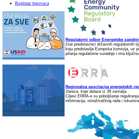
Registar trgovaca
Regulatorni odbor Energetske zajedn
čine predstavnici državnih regulatornih t
koju predstavlja Europska komisija, uz 
pitanja regulatorne suradnje i ima ključnu
Regionalna asocijacija energetskih re
članica, koje dolaze iz 39 zemalja.
Ciljevi ERRA-e su poboljšanje reguliranja
informacija, istraživačkog rada i iskustva