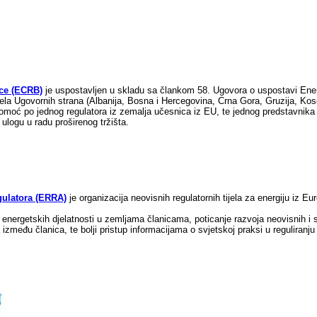
ice (ECRB)
je uspostavljen u skladu sa člankom 58. Ugovora o uspostavi Ener
ijela Ugovornih strana (Albanija, Bosna i Hercegovina, Crna Gora, Gruzija, Ko
pomoć po jednog regulatora iz zemalja učesnica iz EU, te jednog predstavnik
 ulogu u radu proširenog tržišta.
gulatora (ERRA)
je organizacija neovisnih regulatornih tijela za energiju iz E
 energetskih djelatnosti u zemljama članicama, poticanje razvoja neovisnih i 
 između članica, te bolji pristup informacijama o svjetskoj praksi u reguliranju