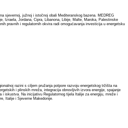
a na sjevernoj, južnoj i istočnoj obali Mediteranskog bazena. MEDREG
je, Izraela, Jordana, Cipra, Libanona, Libije, Malte, Maroka, Palestinske
đenih pravnih i regulatornih okvira radi omogućavanja investicija u energetsku
egionalnoj razini s ciljem pružanja potpore razvoju energetskog tržišta na
rgetskih i plinskih mreža, integracija obnovljivih izvora energije, spajanje
i iskustva. Na inicijativu Regulatornog tijela Italije za energiju, mreže i
, Italije i Sjeverne Makedonije.