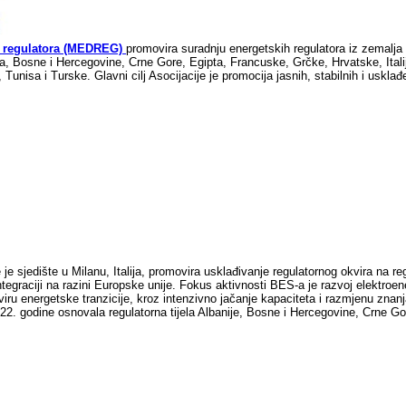
h regulatora (MEDREG)
promovira suradnju energetskih regulatora iz zemalj
lžira, Bosne i Hercegovine, Crne Gore, Egipta, Francuske, Grčke, Hrvatske, Itali
Tunisa i Turske. Glavni cilj Asocijacije je promocija jasnih, stabilnih i uskla
 je sjedište u Milanu, Italija, promovira usklađivanje regulatornog okvira na r
tegraciji na razini Europske unije. Fokus aktivnosti BES-a je razvoj elektroene
kviru energetske tranzicije, kroz intenzivno jačanje kapaciteta i razmjenu znanja 
. godine osnovala regulatorna tijela Albanije, Bosne i Hercegovine, Crne Gore