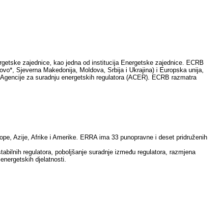
getske zajednice, kao jedna od institucija Energetske zajednice. ECRB
sovo*, Sjeverna Makedonija, Moldova, Srbija i Ukrajina) i Europska unija,
a Agencije za suradnju energetskih regulatora (ACER). ECRB razmatra
urope, Azije, Afrike i Amerike. ERRA ima 33 punopravne i deset pridruženih
stabilnih regulatora, poboljšanje suradnje između regulatora, razmjena
 energetskih djelatnosti.