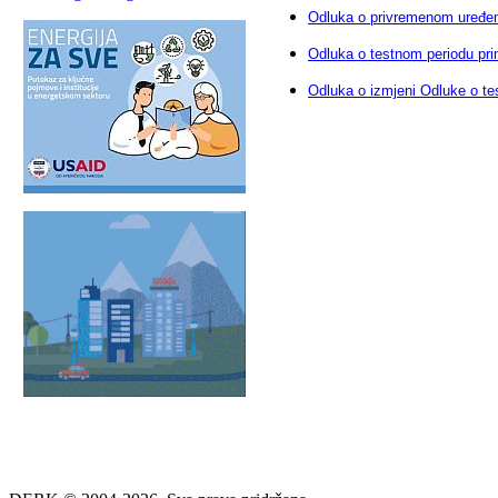
Odluka o privremenom uređenj
Odluka o testnom periodu pri
Odluka o izmjeni Odluke o te