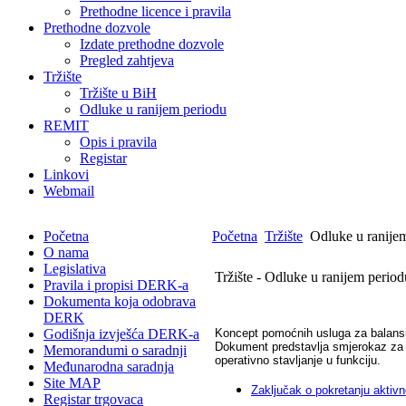
Prethodne licence i pravila
Prethodne dozvole
Izdate prethodne dozvole
Pregled zahtjeva
Tržište
Tržište u BiH
Odluke u ranijem periodu
REMIT
Opis i pravila
Registar
Linkovi
Webmail
Početna
Početna
Tržište
Odluke u ranije
O nama
Legislativa
Tržište - Odluke u ranijem period
Pravila i propisi DERK-a
Dokumenta koja odobrava
DERK
Godišnja izvješća DERK-a
Koncept pomoćnih usluga za balansi
Dokument predstavlja smjerokaz za i
Memorandumi o saradnji
operativno stavljanje u funkciju.
Međunarodna saradnja
Site MAP
Zaključak o pokretanju aktivn
Registar trgovaca