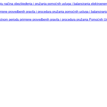
u načina obezbjeđenja i pružanja pomoćnih usluga i balansiranja elektroene
mjene provedbenih pravila i procedura pružanja pomoćnih usluga i balansiran
stnom periodu primjene provedbenih pravila i procedura pružanja Pomoćnih Us