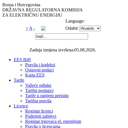
Bosna i Hercegovina
DRŽAVNA REGULATORNA KOMISIJA
ZA ELEKTRIČNU ENERGIJU
Language:
+
A
-
Odabir
Zadnja izmjena izvršena:05.08.2026.
EES BiH
Pravila i kodeksi
Osnovni podaci
Karta EES
Tarife
Važeće odluke
Tarifni postupci
Tarife u ranijem periodu
Tarifna pravila
Licence
Registar licenci
Podnijeti zahtjevi
Registar trgovaca el. energijom
Pravila o licencama