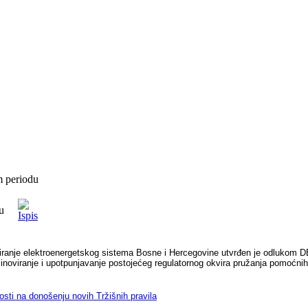
m periodu
u
ranje elektroenergetskog sistema Bosne i Hercegovine utvrđen je odlukom DE
noviranje i upotpunjavanje postojećeg regulatornog okvira pružanja pomoćnih
osti na donošenju novih Tržišnih pravila