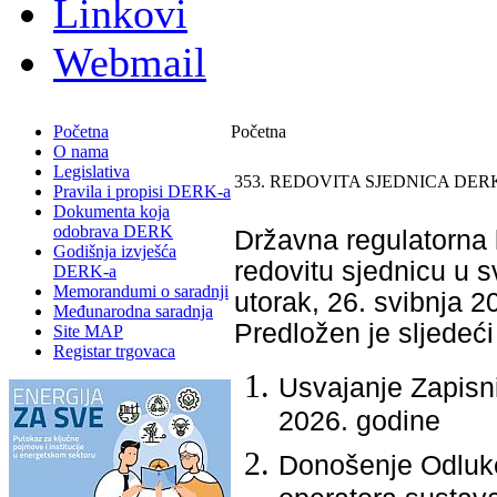
Linkovi
Webmail
Početna
Početna
O nama
Legislativa
353. REDOVITA SJEDNICA DER
Pravila i propisi DERK-a
Dokumenta koja
odobrava DERK
Državna regulatorna k
Godišnja izvješća
redovitu sjednicu u s
DERK-a
Memorandumi o saradnji
utorak, 26. svibnja 2
Međunarodna saradnja
Predložen je slјedeći
Site MAP
Registar trgovaca
Usvajanje Zapisni
2026. godine
Donošenje Odluke