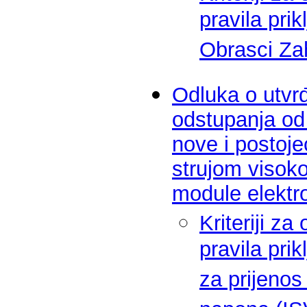
pravila pri
Obrasci Za
Odluka o utvrđ
odstupanja od 
nove i postoj
strujom visoko
module elektr
Kriteriji z
pravila pri
za prijenos