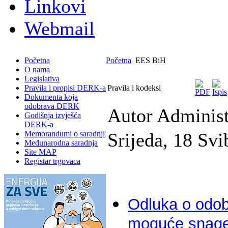
Linkovi
Webmail
Početna
Početna
EES BiH
O nama
Legislativa
Pravila i propisi DERK-a
Pravila i kodeksi
Dokumenta koja
odobrava DERK
Autor Adminis
Godišnja izvješća
DERK-a
Memorandumi o saradnji
Srijeda, 18 Sv
Međunarodna saradnja
Site MAP
Registar trgovaca
Odluka o odob
moguće snage p