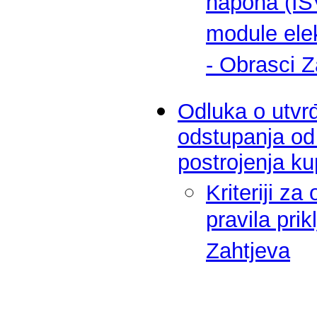
napona (ISV
module ele
- Obrasci Z
Odluka o utvrđ
odstupanja od 
postrojenja k
Kriteriji z
pravila pri
Zahtjeva