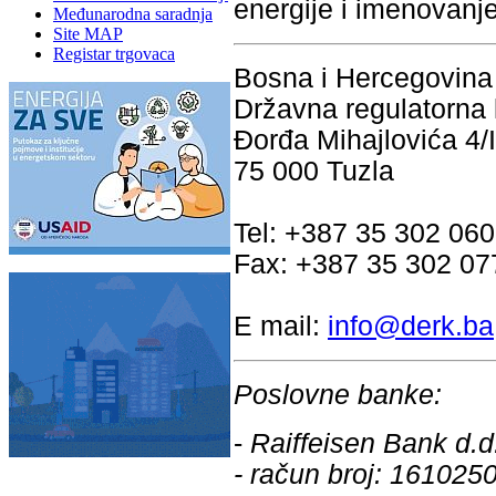
energije i imenovanj
Međunarodna saradnja
Site MAP
Registar trgovaca
Bosna i Hercegovina
Državna regulatorna 
Đorđa Mihajlovića 4/I
75 000 Tuzla
Tel: +387 35 302 060
Fax: +387 35 302 07
E mail:
info@derk.ba
Poslovne banke:
-
Raiffeisen Bank d.d
- račun broj: 16102