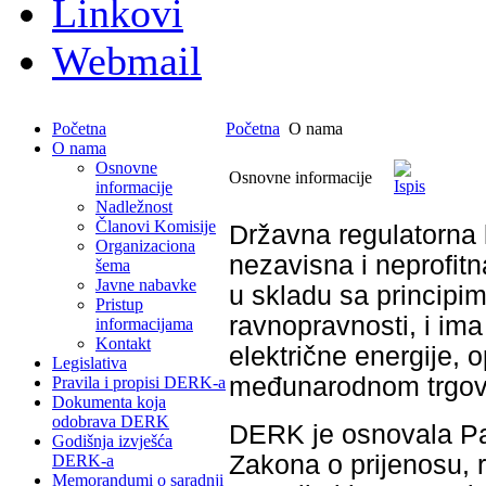
Linkovi
Webmail
Početna
Početna
O nama
O nama
Osnovne
Osnovne informacije
informacije
Nadležnost
Članovi Komisije
Državna regulatorna 
Organizaciona
nezavisna i neprofitn
šema
Javne nabavke
u skladu sa principim
Pristup
ravnopravnosti, i ima
informacijama
Kontakt
električne energije, 
Legislativa
međunarodnom trgov
Pravila i propisi DERK-a
Dokumenta koja
odobrava DERK
DERK je osnovala Pa
Godišnja izvješća
Zakona o prijenosu, r
DERK-a
Memorandumi o saradnji