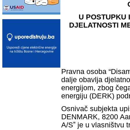
U
POSTUPKU
DJELATNOSTI M
Pravna osoba “Disam 
dalje obavlja djelat
energijom, zbog čega 
energiju (DERK) podn
Osnivač subjekta up
DENMARK, 8200 Aar
A/Sˮ je u vlasništvu 