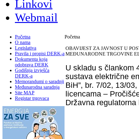
Linkovi
Webmail
Početna
Početna
O nama
Legislativa
OBAVIJEST ZA JAVNOST U PO
Pravila i propisi DERK-a
MEĐUNARODNE TRGOVINE EL
Dokumenta koja
odobrava DERK
U skladu s člankom 4
Godišnja izvješća
sustava električne en
DERK-a
Memorandumi o saradnji
BiH”, br. 7/02, 13/03,
Međunarodna saradnja
licencama – Pročišćen
Site MAP
Registar trgovaca
Državna regulatorna k