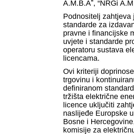
A.M.B.Aˮ, “NRGi A.M.
Podnositelj zahtjeva 
standarde za izdavanj
pravne i financijske 
uvjete i standarde p
operatoru sustava ele
licencama.
Ovi kriteriji doprino
trgovinu i kontinuir
definiranom standardu
tržišta električne en
licence uključiti zah
naslijeđe Europske un
Bosne i Hercegovine,
komisije za električn