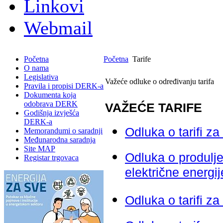
Linkovi
Webmail
Početna
Početna
Tarife
O nama
Legislativa
Važeće odluke o određivanju tarifa
Pravila i propisi DERK-a
Dokumenta koja
odobrava DERK
VAŽEĆE TARIFE
Godišnja izvješća
DERK-a
Odluka o tarifi za
Memorandumi o saradnji
Međunarodna saradnja
Site MAP
Odluka o produlje
Registar trgovaca
električne energij
Odluka o tarifi z