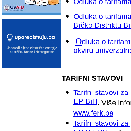
Odluka o tarifam
Odluka o tarifama 
Brčko Distriktu B
O
dluka o tarifa
okviru univerzaln
TARIFNI STAVOVI
Tarifni stavovi za
EP BiH
. Više in
www.ferk.ba
Tarifni stavovi za