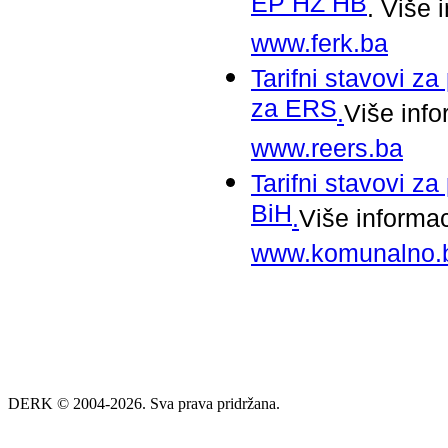
EP HZ HB
. Više
www.ferk.ba
Tarifni stavovi za
za ERS
.
Više inf
www.reers.ba
Tarifni stavovi za
BiH
.
Više informa
www.komunalno.
DERK © 2004-2026. Sva prava pridržana.