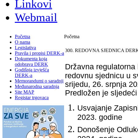
Linkovi
Webmail
Početna
Početna
O nama
Legislativa
300. REDOVNA SJEDNICA DERK
Pravila i propisi DERK-a
Dokumenta koja
odobrava DERK
Državna regulatorna k
Godišnja izvješća
redovnu sjednicu u s
DERK-a
Memorandumi o saradnji
srijedu, 26. srpnja 2
Međunarodna saradnja
Predložen je slјedeći
Site MAP
Registar trgovaca
Usvajanje Zapisni
2023. godine
Donošenje Odluke