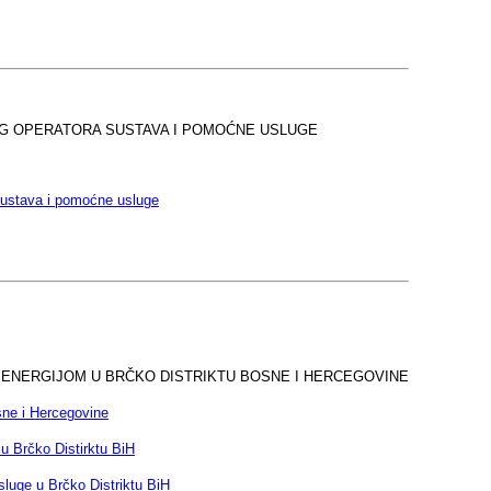
NOG OPERATORA SUSTAVA I POMOĆNE USLUGE
 sustava i pomoćne usluge
M ENERGIJOM U BRČKO DISTRIKTU BOSNE I HERCEGOVINE
osne i Hercegovine
 u Brčko Distirktu BiH
sluge u Brčko Distriktu BiH