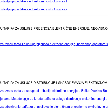
ostavljanje podataka u Tarifnom postupku - dio 1
ostavljanje podataka u Tarifnom postupku - dio 2
ADU TARIFA ZA USLUGE PRIJENOSA ELEKTRIČNE ENERGIJE, NEOVIS
za izradu tarifa za usluge prijenosa električne energije, neovisnog operatora
DU TARIFA ZA USLUGE DISTRIBUCIJE I SNABDIJEVANJA ELEKTRIČNO
za izradu tarifa za usluge distribucije električne energije u Brčko Distriktu B
enama Metodologije za izradu tarifa za usluge distribucije električne energije
za određivanje tarifa za snabdijevanje električnom energijom u okviru javne u