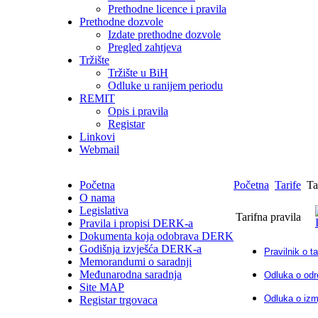
Prethodne licence i pravila
Prethodne dozvole
Izdate prethodne dozvole
Pregled zahtjeva
Tržište
Tržište u BiH
Odluke u ranijem periodu
REMIT
Opis i pravila
Registar
Linkovi
Webmail
Početna
Početna
Tarife
Tar
O nama
Legislativa
Tarifna pravila
Pravila i propisi DERK-a
Dokumenta koja odobrava DERK
Godišnja izvješća DERK-a
Pravilnik o t
Memorandumi o saradnji
Međunarodna saradnja
Odluka o odr
Site MAP
Odluka o izm
Registar trgovaca