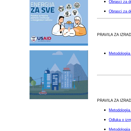
Obrasci za d
Obrasci za d
PRAVILA ZA IZR
Metodologija 
PRAVILA ZA IZRA
Metodologija 
Odluka o izmj
Metodologija 