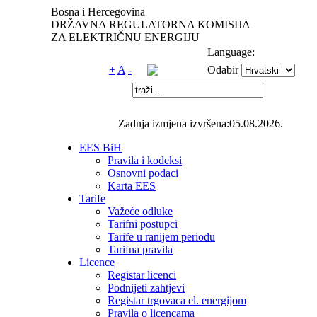
Bosna i Hercegovina
DRŽAVNA REGULATORNA KOMISIJA
ZA ELEKTRIČNU ENERGIJU
Language:
+
A
-
Odabir
Zadnja izmjena izvršena:05.08.2026.
EES BiH
Pravila i kodeksi
Osnovni podaci
Karta EES
Tarife
Važeće odluke
Tarifni postupci
Tarife u ranijem periodu
Tarifna pravila
Licence
Registar licenci
Podnijeti zahtjevi
Registar trgovaca el. energijom
Pravila o licencama