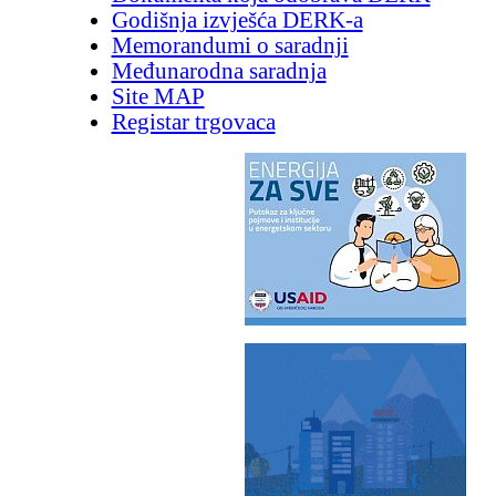
Godišnja izvješća DERK-a
Memorandumi o saradnji
Međunarodna saradnja
Site MAP
Registar trgovaca