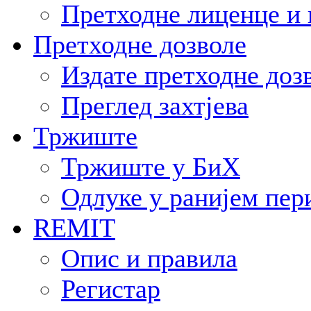
Претходне лиценце и 
Претходне дозволе
Издате претходне доз
Преглед захтјева
Тржиште
Тржиште у БиХ
Одлуке у ранијем пер
REMIT
Опис и правила
Регистар