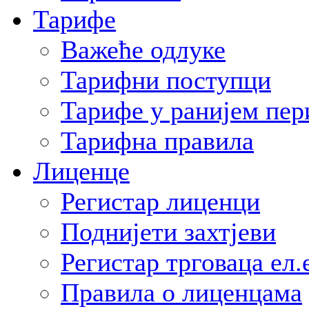
Тарифе
Важеће одлуке
Тарифни поступци
Тарифе у ранијем пер
Тарифна правила
Лиценце
Регистар лиценци
Поднијети захтјеви
Регистар трговаца ел.
Правила о лиценцама