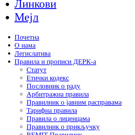
Линкови
Мејл
Почетна
О нама
Легислатива
Правила и прописи ДЕРК-а
Статут
Етички кодекc
Пословник о раду
Арбитражна правила
Правилник о јавним расправама
Тарифна правила
Правила о лиценцама
Правилник о прикључку
REMIT Правилник