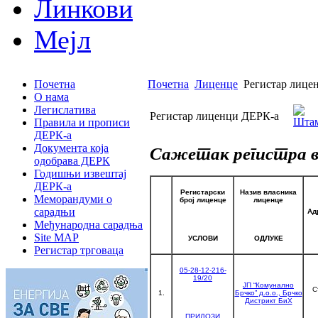
Линкови
Мејл
Почетна
Почетна
Лиценце
Регистар лице
О нама
Легислатива
Регистар лиценци ДЕРК-а
Правила и прописи
ДЕРК-а
Документа која
Сажетак регистра 
одобрава ДЕРК
Годишњи извештај
ДЕРК-а
Регистарски
Назив власника
Меморандуми о
број лиценце
лиценце
сарадњи
Ад
Међународна сарадња
Site MAP
УСЛОВИ
ОДЛУКЕ
Регистар трговаца
05-28-12-216-
19/20
ЈП “Комунално
С
1.
Брчко” д.о.о., Брчко
Дистрикт БиХ
ПРИЛОЗИ