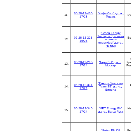
05-28-12-400-
“Хифа-Оил” д.о.о.,
11.
Бу
17/23
Тешањ
“Green Energy
Trading – Трговина
05-28-12-223-
Бр
12.
зеленом
16/24
енергијом” д.о.о.,
Читлук
05-28-12-280-
“Axpo BH” д.о.о.,
Кр
13.
17/24
Мостар
Рон
“Energy Financing
05-28-12-331-
14.
Team SЕ” д.о.о.,
17/24
Билећа
05-28-12-340-
“MET Energy BH”
Ив
15.
17/24
д.о.о., Бања Лука
“Petrol BH Oil
Џе