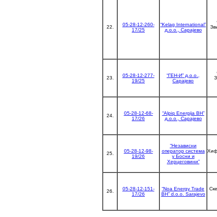
05-28-12-260-
“Kelag International”
22.
Зв
17/25
д.о.о., Сарајево
05-28-12-277-
“ГЕН-И” д.о.о.,
23.
З
19/25
Сарајево
05-28-12-68-
“Alpiq Energija BH”
24.
17/26
д.о.о., Сарајево
“Независни
05-28-12-98-
оператор система
Хиф
25.
19/26
у Босни и
Херцеговини”
05-28-12-151-
“Noa Energy Trade
Ск
26.
17/26
BH” d.o.o. Sarajevo