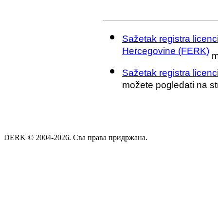
Sažetak registra licenc
Hercegovine (FERK)
m
Sažetak registra licen
možete pogledati na s
DERK © 2004-2026. Сва права придржана.