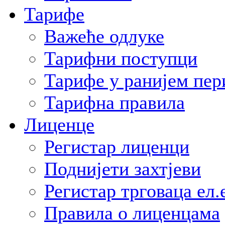
Тарифе
Важеће одлуке
Тарифни поступци
Тарифе у ранијем пер
Тарифна правила
Лиценце
Регистар лиценци
Поднијети захтјеви
Регистар трговаца ел.
Правила о лиценцама