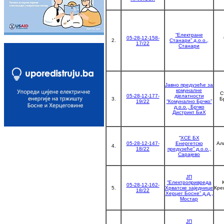
“Електране
05-28-12-158-
2.
Станари” д.о.о.,
17/22
Станари
Јавно предузеће за
комуналне
С
05-28-12-177-
дјелатности
3.
Б
19/22
“Комунално Брчко”
д.о.о., Брчко
Дистрикт БиХ
“
ХСЕ БХ
05-28-12-147-
Енергетско
Ал
4.
18/22
предузеће” д.о.о.,
Сарајево
ЈП
“Електропривреда
05-28-12-162-
5.
Хрватске заједнице
Кре
18/22
Херцег Босне” д.д.,
Мостар
ЈП