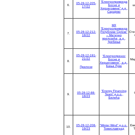
“Електропривреда
05-28-12-205-
6.
Босне и
ш
17/22
Херцеговине” д.д.,
Сарајево
МХ
“Електропривреда
05-28-12-212-
Републике Српске”
Сте
7.
18/22
– Матично
предузеће, а.д.,
Требиње
05-28-12-191-
“Електропренос
21/22
Босне и
Мар
8.
Херцеговине”, а.д.,
Бања Лука
Прилози
“Energy Financing
05-28-12-88-
9.
Team” д.о.о.,
18/23
Билећа
05-28-12-208-
“Winter Wind” д.о.о.,
Ем
10.
19/23
Томиславград