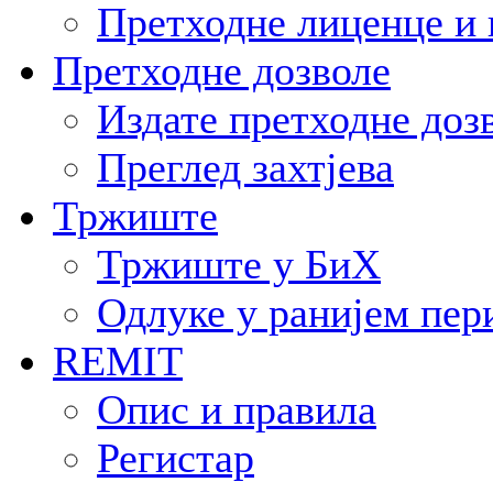
Претходне лиценце и 
Претходне дозволе
Издате претходне доз
Преглед захтјева
Тржиште
Тржиште у БиХ
Одлуке у ранијем пер
REMIT
Опис и правила
Регистар