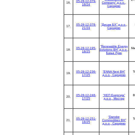
05-28-12-379-
16.
Company” д.о.о.,
18/24
Сарајево
05-28-12-378-
“Дисам БХˮ д.о.о.,
17.
21/24
Сарајево
“
Renewable Energy
05-28-12-195-
Ми
18.
Solutions BH” д.о.о.,
18/25
Бања Лука
05-28-12-236-
“ENNA Next BH”
Т
19.
17/25
д.о.о., Сарајево
05-28-12-248-
“ХЕП Енергија”
В
20.
17/25
д.о.о., Мостар
“Danske
05-28-12-251-
Т
21.
Commodities BH”
18/25
д.о.о., Сарајево