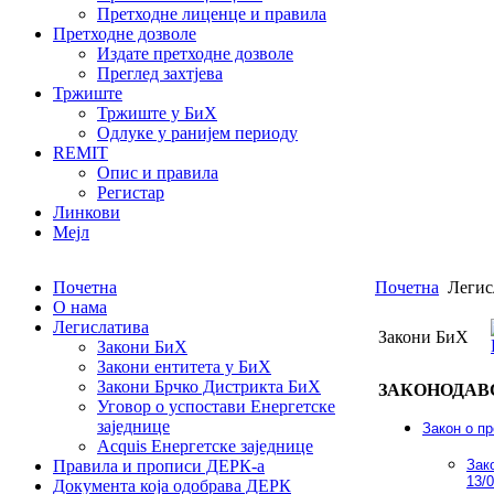
Претходне лиценце и правила
Претходне дозволе
Издате претходне дозволе
Преглед захтјева
Тржиште
Тржиште у БиХ
Одлуке у ранијем периоду
REMIT
Опис и правила
Регистар
Линкови
Мејл
Почетна
Почетна
Легис
О нама
Легислатива
Закони БиХ
Закони БиХ
Закони ентитета у БиХ
Закони Брчко Дистрикта БиХ
ЗАКОНОДАВ
Уговор о успостави Енергетске
заједнице
Закон о пр
Acquis Eнергетске заједнице
Правила и прописи ДЕРК-а
Зак
13/0
Документа која одобрава ДЕРК