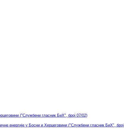
рцеговини ("Службени гласник БиХ", број 07/02)
ичне енергије у Босни и Херцеговини ("Службени гласник БиХ", број