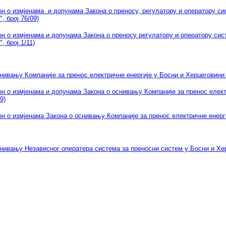
он о измјенама и допунама Закона о преносу, регулатору и оператору си
, број 76/09)
он о измјенама и допунама Закона о преносу регулатору и оператору сис
, број 1/11)
нивању Компаније за пренос електричне енергије у Босни и Херцеговини 
он о измјенама и допунама Закона о оснивању Компаније за пренос елект
9)
он о измјенама Закона о оснивању Компаније за пренос електричне енерги
снивању Независног оператера система за преносни систем у Босни и Хер