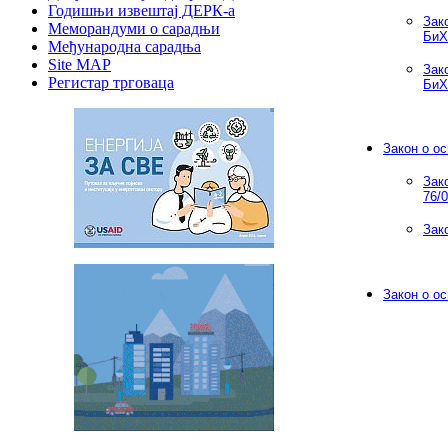
Годишњи извештај ДЕРК-а
Зак
Меморандуми о сарадњи
БиХ"
Међународна сарадња
Site MAP
Зак
Регистар трговаца
БиХ"
Закон о ос
Зак
76/0
Зак
Закон о о