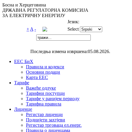
Босна и Херцеговина
ДРЖАВНА РЕГУЛАТОРНА КОМИСИЈА
ЗА ЕЛЕКТРИЧНУ ЕНЕРГИЈУ
Језик:
+
A
-
Select
Последња измена извршена:05.08.2026.
ЕЕС БиХ
Правила и кодекси
Основни подаци
Карта ЕЕС
Тарифе
Важеће одлуке
Тарифни поступци
Тарифе у ранијем периоду
Тарифна правила
Лиценце
Регистар лиценци
Поднијети захтјеви
Регистар трговаца ел.eнерг.
Правила о лиценцама