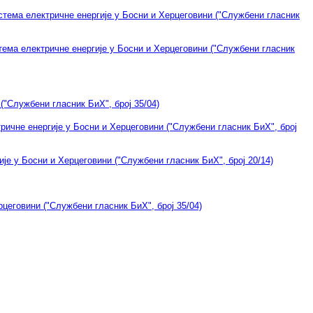
стема електричне енергије у Босни и Херцеговини ("Службени гласник
тема електричне енергије у Босни и Херцеговини ("Службени гласник
("Службени гласник БиХ", број 35/04)
ричне енергије у Босни и Херцеговини ("Службени гласник БиХ", број
је у Босни и Херцеговини ("Службени гласник БиХ", број 20/14)
цеговини ("Службени гласник БиХ", број 35/04)