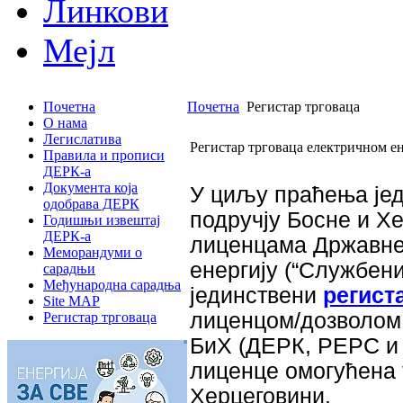
Линкови
Мејл
Почетна
Почетна
Регистар трговаца
О нама
Легислатива
Регистар трговаца електричном е
Правила и прописи
ДЕРК-а
Документа која
У циљу праћења јед
одобрава ДЕРК
подручју Босне и Х
Годишњи извештај
ДЕРК-а
лиценцама Државне 
Меморандуми о
енергију (“Службени
сарадњи
Међународна сарадња
јединствени
регист
Site MAP
лиценцом/дозволом 
Регистар трговаца
БиХ (ДЕРК, РЕРС и Ф
лиценце омогућена 
Херцеговини.