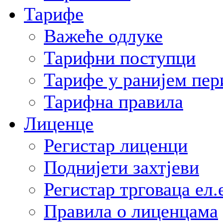
Тарифе
Важеће одлуке
Тарифни поступци
Тарифе у ранијем пер
Тарифна правила
Лиценце
Регистар лиценци
Поднијети захтјеви
Регистар трговаца ел.
Правила о лиценцама