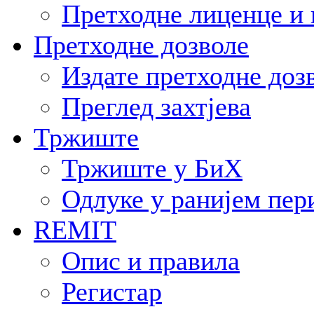
Претходне лиценце и 
Претходне дозволе
Издате претходне доз
Преглед захтјева
Тржиште
Тржиште у БиХ
Одлуке у ранијем пер
REMIT
Опис и правила
Регистар