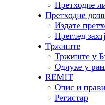
Претходне л
Претходне дозв
Издате претх
Преглед захт
Тржиште
Тржиште у 
Одлуке у ран
REMIT
Опис и прав
Регистар