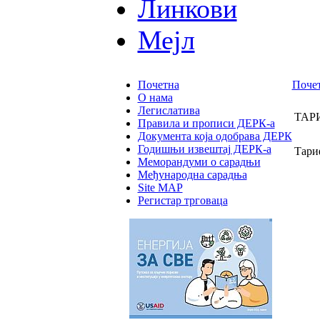
Линкови
Мејл
Почетна
Поче
О нама
Легислатива
ТАР
Правила и прописи ДЕРК-а
Документа која одобрава ДЕРК
Годишњи извештај ДЕРК-а
Тари
Меморандуми о сарадњи
Међународна сарадња
Site MAP
Регистар трговаца