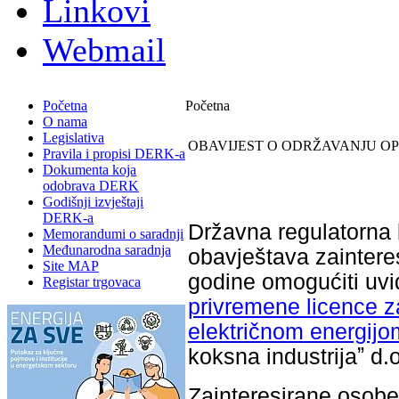
Linkovi
Webmail
Početna
Početna
O nama
Legislativa
OBAVIJEST O ODRŽAVANJU OP
Pravila i propisi DERK-a
Dokumenta koja
odobrava DERK
Godišnji izvještaji
DERK-a
Državna regulatorna 
Memorandumi o saradnji
Međunarodna saradnja
obavještava zaintere
Site MAP
godine omogućiti uvi
Registar trgovaca
privremene licence z
električnom energij
koksna industrijaˮ d.
Zainteresirane osobe