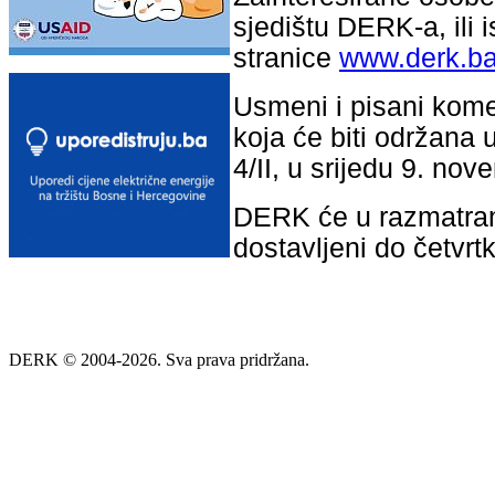
sjedištu DERK-a, ili i
stranice
www.derk.b
Usmeni i pisani kome
koja će biti održana 
4/II, u srijedu 9. no
DERK će u razmatranj
dostavljeni do četvr
DERK © 2004-2026. Sva prava pridržana.