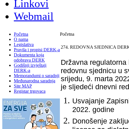
Linkovi
Webmail
Početna
Početna
O nama
Legislativa
274. REDOVNA SJEDNICA DERK
Pravila i propisi DERK-a
Dokumenta koja
odobrava DERK
Državna regulatorna k
Godišnji izvještaji
redovnu sjednicu u s
DERK-a
Memorandumi o saradnji
srijedu, 9. marta 20
Međunarodna saradnja
je slјedeći dnevni red
Site MAP
Registar trgovaca
Usvajanje Zapisn
2022. godine
Donošenje zaključ