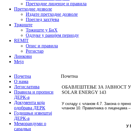
Претходне лиценце и правила
Претходне дозволе
Издате претходне дозволе
Преглед захтјева
Тржиште
Тржиште у БиХ
Одлуке у ранијем периоду
REMIT
Опис и правила
Регистар
Линкови
Мејл
Почетна
Почетна
О нама
Легислатива
ОБАВЈЕШТЕЊЕ ЗА ЈАВНОСТ У
Правила и прописи
SOLAR ENERGY 143
ДЕРК-а
Документа која
У складу с чланом 4.7. Закона о прено
одобрава ДЕРК
чланом 10. Правилника о лиценцама – 
Годишњи извештај
ДЕРК-а
Меморандуми о
У
сарадњи