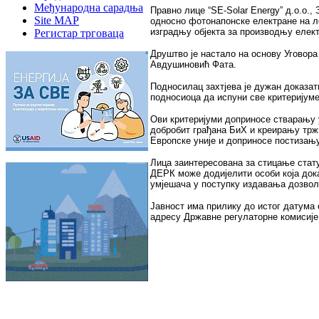
Међународна сарадња
Правно лице “SE-Solar Energyˮ д.о.о.
Site MAP
односно фотонапонске електране на ло
изградњу објекта за производњу елект
Регистар трговаца
Друштво је настало на основу Уговора
Авдушиновић Фата.
Подносилац захтјева је дужан доказат
подносиоца да испуни све критеријуме
Ови критеријуми доприносе стварању 
добробит грађана БиХ и креирању трж
Европске уније и доприносе постизању
Лица заинтересована за стицање статус
ДЕРК може додијелити особи која дока
умјешача у поступку издавања дозвол
Јавност има прилику до истог датума 
адресу Државне регулаторне комисије з