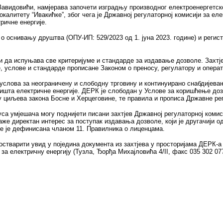
, Завидовићи, намјерава започети изградњу производног електроенергетск
калитету “Ивакићке”, због чега је Државној регулаторној комисији за ел
ричне енергије.
 о оснивању друштва (ОПУ-ИП: 529/2023 од 1. јуна 2023. године) и регис
и да испуњава све критеријуме и стандарде за издавање дозволе. Захтј
, услове и стандарде прописане Законом о преносу, регулатору и опера
услова за неограничену и слободну трговину и континуирано снабдијев
ишта електричне енергије. ДЕРК је слободан у Услове за коришћење доз
 циљева закона Босне и Херцеговине, те правила и прописа Државне рег
а умјешача могу поднијети писани захтјев Државној регулаторној комиси
же директан интерес за поступак издавања дозволе, који је другачији о
е је дефинисана чланом 11. Правилника о лиценцама.
остварити увид у поједина документа из захтјева у просторијама ДЕРК-а
а електричну енергију (Тузла, Ђорђа Михајловића 4/II, факс 035 302 077