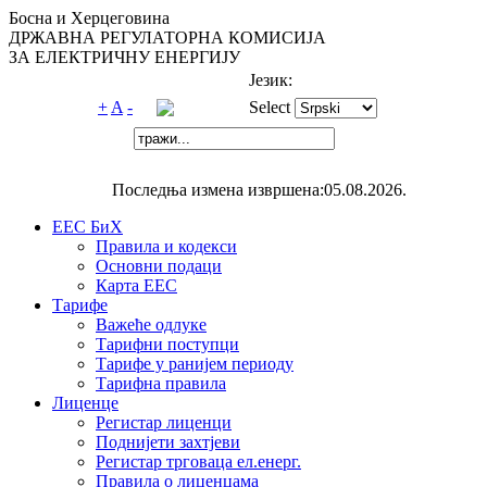
Босна и Херцеговина
ДРЖАВНА РЕГУЛАТОРНА КОМИСИЈА
ЗА ЕЛЕКТРИЧНУ ЕНЕРГИЈУ
Језик:
+
A
-
Select
Последња измена извршена:05.08.2026.
ЕЕС БиХ
Правила и кодекси
Основни подаци
Карта ЕЕС
Тарифе
Важеће одлуке
Тарифни поступци
Тарифе у ранијем периоду
Тарифна правила
Лиценце
Регистар лиценци
Поднијети захтјеви
Регистар трговаца ел.eнерг.
Правила о лиценцама