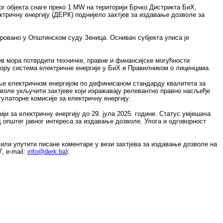
ог објекта снаге преко 1 MW на територији Брчко Дистрикта БиХ,
ектричну енергију (ДЕРК) поднијело захтјев за издавање дозволе за
тровано у Општинском суду Зеница. Оснивач субјекта уписа је
ев мора потврдити техничке, правне и финансијске могућности
тору система електричне енергије у БиХ и Правилником о лиценцама.
ање електричном енергијом по дефинисаном стандарду квалитета за
воле укључити захтјеве који изражавају релевантно правно насљеђе
улаторне комисије за електричну енергију.
ји за електричну енергију до 29. јула 2025. године. Статус умјешача
д општег јавног интереса за издавање дозволе. Улога и одговорност
 или упутити писане коментаре у вези захтјева за издавање дозволе на
, e‑mail:
info@derk.ba
).