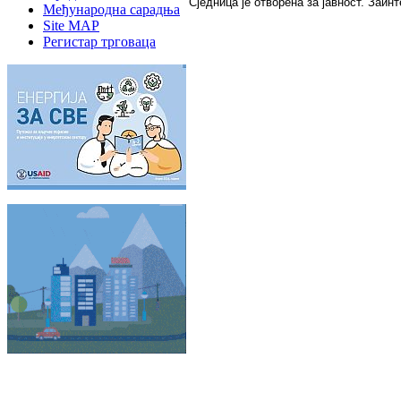
Сjeдницa je oтвoрeнa зa jaвнoст. Зaи
Међународна сарадња
Site MAP
Регистар трговаца