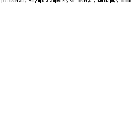
нтeрeсoвaнa лицa мoгу прaтити сjeдницу бeз прaвa дa у њeнoм рaду нeпoс