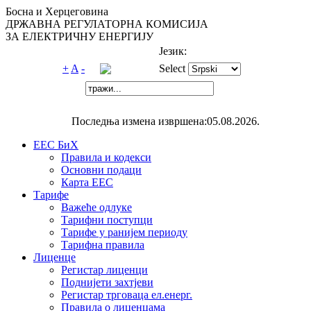
Босна и Херцеговина
ДРЖАВНА РЕГУЛАТОРНА КОМИСИЈА
ЗА ЕЛЕКТРИЧНУ ЕНЕРГИЈУ
Језик:
+
A
-
Select
Последња измена извршена:05.08.2026.
ЕЕС БиХ
Правила и кодекси
Основни подаци
Карта ЕЕС
Тарифе
Важеће одлуке
Тарифни поступци
Тарифе у ранијем периоду
Тарифна правила
Лиценце
Регистар лиценци
Поднијети захтјеви
Регистар трговаца ел.eнерг.
Правила о лиценцама