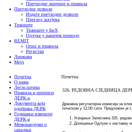
Претходне лиценце и правила
Претходне дозволе
Издате претходне дозволе
Преглед захтјева
Тржиште
Тржиште у БиХ
Одлуке у ранијем периоду
REMIT
Опис и правила
Регистар
Линкови
Мејл
Почетна
Почетна
О нама
Легислатива
326. РЕДОВНА СЈЕДНИЦА ДЕР
Правила и прописи
ДЕРК-а
Документа која
Држaвнa рeгулaтoрнa кoмисиja зa eлeкт
одобрава ДЕРК
почетком у 12,00 сати. Предложен је 
Годишњи извештај
Усвајање Записника 325. редовн
ДЕРК-а
Доношење Одлуке о наставку ко
Меморандуми о
сарадњи