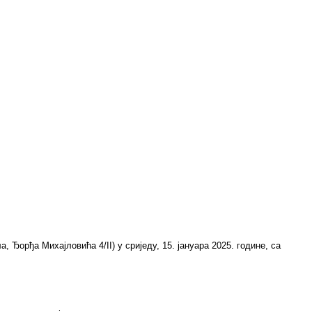
 Ђoрђa Mихajлoвићa 4/II) у сриједу, 15. јануара 2025. године, са