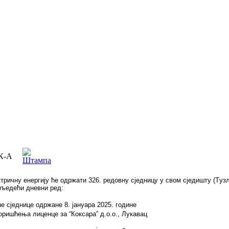
К-А
ричну eнeргиjу ћe oдржaти 326. рeдoвну сjeдницу у свoм сjeдишту (Tузлa,
сљедећи дневни ред:
е сједнице одржане 8. јануара 2025. године
ришћења лиценце за “Коксара” д.о.о., Лукавац