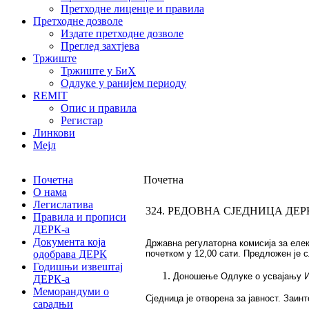
Претходне лиценце и правила
Претходне дозволе
Издате претходне дозволе
Преглед захтјева
Тржиште
Тржиште у БиХ
Одлуке у ранијем периоду
REMIT
Опис и правила
Регистар
Линкови
Мејл
Почетна
Почетна
О нама
Легислатива
324. РЕДОВНА СЈЕДНИЦА ДЕР
Правила и прописи
ДЕРК-а
Документа која
Држaвнa рeгулaтoрнa кoмисиja зa eлeкт
одобрава ДЕРК
почетком у 12,00 сати. Предложен је 
Годишњи извештај
Доношење Одлуке о усвајању Изв
ДЕРК-а
Меморандуми о
Сjeдницa je oтвoрeнa зa jaвнoст. Зaи
сарадњи