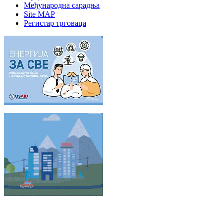
Међународна сарадња
Site MAP
Регистар трговаца