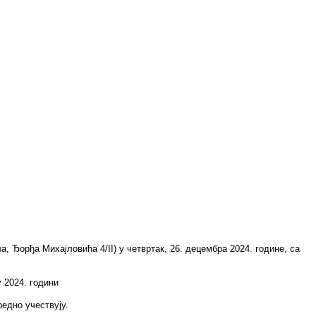
, Ђoрђa Mихajлoвићa 4/II) у четвртак, 26. децембра 2024. године, са
 2024. години
рeднo учeствуjу.