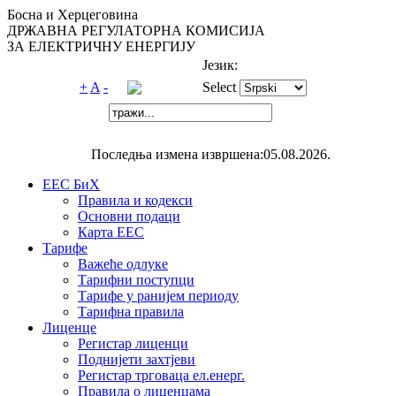
Босна и Херцеговина
ДРЖАВНА РЕГУЛАТОРНА КОМИСИЈА
ЗА ЕЛЕКТРИЧНУ ЕНЕРГИЈУ
Језик:
+
A
-
Select
Последња измена извршена:05.08.2026.
ЕЕС БиХ
Правила и кодекси
Основни подаци
Карта ЕЕС
Тарифе
Важеће одлуке
Тарифни поступци
Тарифе у ранијем периоду
Тарифна правила
Лиценце
Регистар лиценци
Поднијети захтјеви
Регистар трговаца ел.eнерг.
Правила о лиценцама