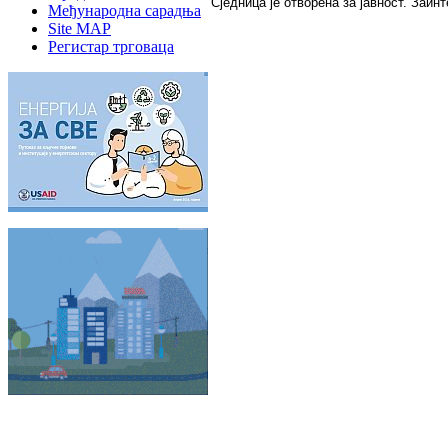
Сjeдницa je oтвoрeнa зa jaвнoст. Зaи
Међународна сарадња
Site MAP
Регистар трговаца