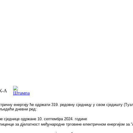
К-А
ричну eнeргиjу ћe oдржaти 319. рeдoвну сjeдницу у свoм сjeдишту (Tузлa,
сљедећи дневни ред:
е сједнице одржане 10. септембра 2024. године
ценце за дјелатност међународне трговине електричном енергијом за “A