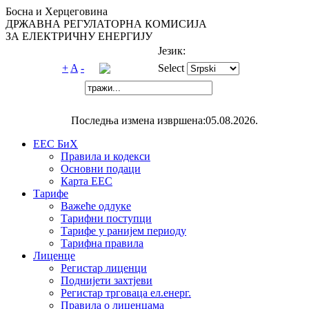
Босна и Херцеговина
ДРЖАВНА РЕГУЛАТОРНА КОМИСИЈА
ЗА ЕЛЕКТРИЧНУ ЕНЕРГИЈУ
Језик:
+
A
-
Select
Последња измена извршена:05.08.2026.
ЕЕС БиХ
Правила и кодекси
Основни подаци
Карта ЕЕС
Тарифе
Важеће одлуке
Тарифни поступци
Тарифе у ранијем периоду
Тарифна правила
Лиценце
Регистар лиценци
Поднијети захтјеви
Регистар трговаца ел.eнерг.
Правила о лиценцама