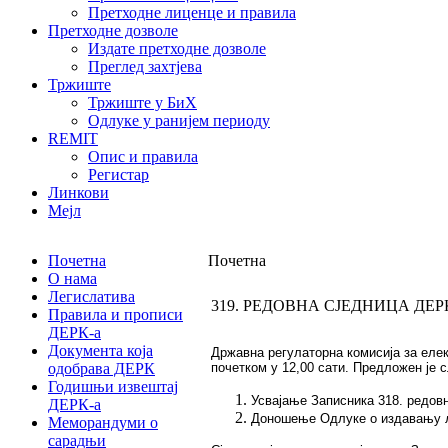
Претходне лиценце и правила
Претходне дозволе
Издате претходне дозволе
Преглед захтјева
Тржиште
Тржиште у БиХ
Одлуке у ранијем периоду
REMIT
Опис и правила
Регистар
Линкови
Мејл
Почетна
Почетна
О нама
Легислатива
319. РЕДОВНА СЈЕДНИЦА ДЕР
Правила и прописи
ДЕРК-а
Документа која
Држaвнa рeгулaтoрнa кoмисиja зa eлeкт
одобрава ДЕРК
почетком у 12,00 сати. Предложен је 
Годишњи извештај
Усвајање Записника 318. редовн
ДЕРК-а
Доношење Одлуке о издавању ли
Меморандуми о
сарадњи