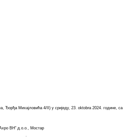
 Ђoрђa Mихajлoвићa 4/II) у сриједу, 23. oktobra 2024. године, са
xpo BH” д.о.о., Мостар