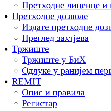
Претходне лиценце и 
Претходне дозволе
Издате претходне доз
Преглед захтјева
Тржиште
Тржиште у БиХ
Одлуке у ранијем пер
REMIT
Опис и правила
Регистар