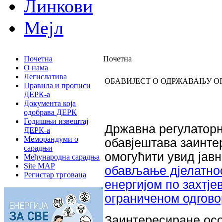
Линкови
Мејл
Почетна
Почетна
О нама
Легислатива
ОБАВИЈЕСТ О ОДРЖАВАЊУ О
Правила и прописи
ДЕРК-а
Документа која
одобрава ДЕРК
Годишњи извештај
Државна регулаторн
ДЕРК-а
Меморандуми о
обавјештава заинтер
сарадњи
омогућити увид јав
Међународна сарадња
Site MAP
обављање дјелатно
Регистар трговаца
енергијом по захтјев
ограниченом одгово
Заинтересиране ос