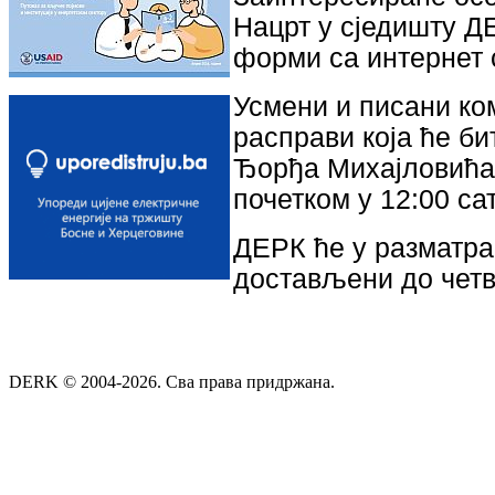
Нацрт у сједишту ДЕ
форми са интернет
Усмени и писани ком
расправи која ће би
Ђорђа Михајловића 4
почетком у 12:00 са
ДЕРК ће у разматра
достављени до четвр
DERK © 2004-2026. Сва права придржана.