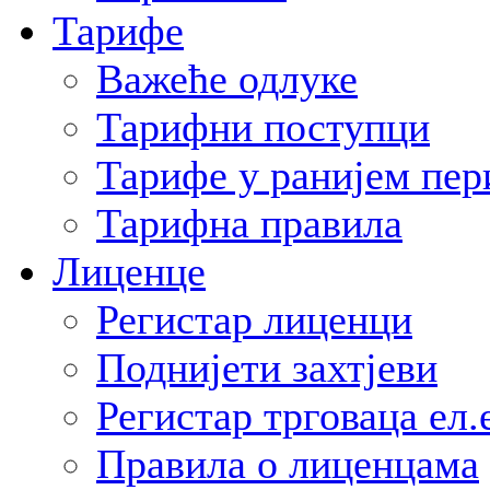
Тарифе
Важеће одлуке
Тарифни поступци
Тарифе у ранијем пер
Тарифна правила
Лиценце
Регистар лиценци
Поднијети захтјеви
Регистар трговаца ел.
Правила о лиценцама