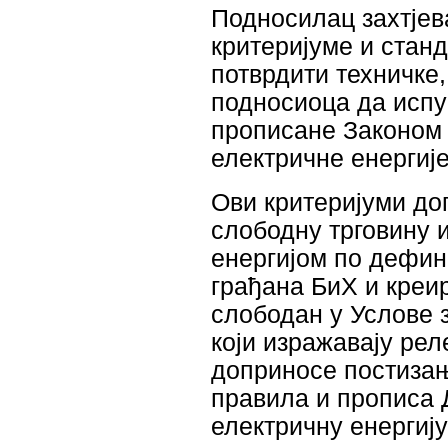
Подносилац захтјев
критеријуме и стан
потврдити техничке
подносиоца да испу
прописане Законом 
електричне енергиј
Ови критеријуми до
слободну трговину 
енергијом по дефин
грађана БиХ и креи
слободан у Услове 
који изражавају ре
доприносе постизањ
правила и прописа 
електричну енергију