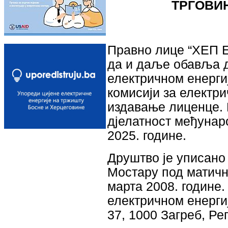
ТРГОВИ
Правно лице “ХЕП Ен
да и даље обавља д
електричном енергиј
комисији за електри
издавање лиценце. 
дјелатност међунар
2025. године.
Друштво је уписано
Мостару под матични
марта 2008. године.
електричном енерги
37, 1000 Загреб, Ре