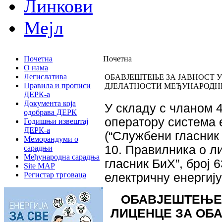
Линкови
Мејл
Почетна
Почетна
О нама
Легислатива
ОБАВЈЕШТЕЊЕ ЗА ЈАВНОСТ 
Правила и прописи
ДЈЕЛАТНОСТИ МЕЂУНАРОДНЕ 
ДЕРК-а
Документа која
У складу с чланом 4
одобрава ДЕРК
оператору система 
Годишњи извештај
ДЕРК-а
(“Службени гласник Б
Меморандуми о
10. Правилника о л
сарадњи
Међународна сарадња
гласник БиХ”, број 
Site MAP
Регистар трговаца
електричну енергију
ОБАВЈЕШТЕЊЕ 
ЛИЦЕНЦЕ
ЗА
ОБА