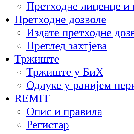
Претходне лиценце и 
Претходне дозволе
Издате претходне доз
Преглед захтјева
Тржиште
Тржиште у БиХ
Одлуке у ранијем пер
REMIT
Опис и правила
Регистар