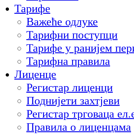
Тарифе
Важеће одлуке
Тарифни поступци
Тарифе у ранијем пер
Тарифна правила
Лиценце
Регистар лиценци
Поднијети захтјеви
Регистар трговаца ел.
Правила о лиценцама